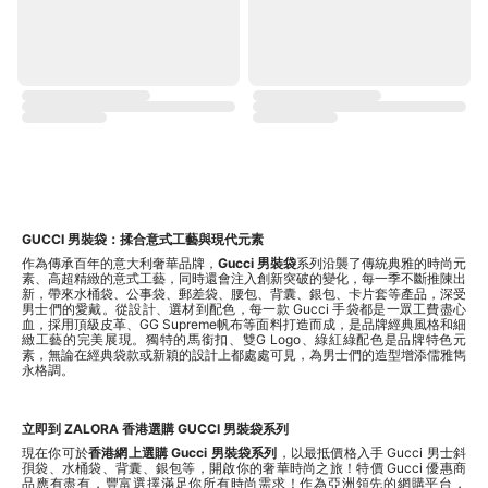
GUCCI 男裝袋：揉合意式工藝與現代元素
作為傳承百年的意大利奢華品牌，
Gucci 男裝袋
系列沿襲了傳統典雅的時尚元
素、高超精緻的意式工藝，同時還會注入創新突破的變化，每一季不斷推陳出
新，帶來水桶袋、公事袋、郵差袋、腰包、背囊、銀包、卡片套等產品，深受
男士們的愛戴。從設計、選材到配色，每一款 Gucci 手袋都是一眾工費盡心
血，採用頂級皮革、GG Supreme帆布等面料打造而成，是品牌經典風格和細
緻工藝的完美展現。獨特的馬銜扣、雙G Logo、綠紅綠配色是品牌特色元
素，無論在經典袋款或新穎的設計上都處處可見，為男士們的造型增添儒雅雋
永格調。
立即到 ZALORA 香港選購 GUCCI 男裝袋系列
現在你可於
香港網上選購 Gucci 男裝袋系列
，以最抵價格入手 Gucci 男士斜
孭袋、水桶袋、背囊、銀包等，開啟你的奢華時尚之旅！特價 Gucci 優惠商
品應有盡有，豐富選擇滿足你所有時尚需求！作為亞洲領先的網購平台，