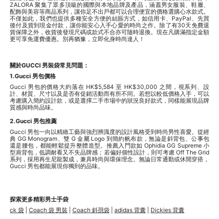
ZALORA 聚集了眾多頂級的國際與本地品牌及產品，涵蓋男女服裝、鞋履、
配飾與美容等商品系列，讓你足不出戶都可以合理便宜的價格選購心水款式。
不僅如此，我們也提供多種安全方便的結賬方式，如信用卡、PayPal、先買
後付及貨到現金付款，讓你能安心入手心愛的時尚之作。除了有30天免費退
貨保障之外，收貨後發現尺碼或款式不合亦可隨時退換。現在凡購滿指定金額
更可享免運費優惠。別再猶豫，立即化身時尚達人！
關於GUCCI 男裝袋常見問題：
1.Gucci 男包價格
Gucci 男包的價格大約落在 HK$5,584 至 HK$30,000 之間，視系列、設
計、材質、尺寸以及是否有促銷活動而有所不同。若想以較低價格入手，可以
考慮購入簡約設計款，或是選擇二手市場中的狀況良好款式，同樣能展現品牌
質感與時尚品味。
2.Gucci 男包推薦
Gucci 男包一向以精緻工藝與強烈辨識度的設計風格受到時尚男性喜愛。從經
典 GG Monogram、雙 G 金屬 Logo 到簡約帆布款，無論是斜背包、公事包
還是腰包，都能輕鬆提升整體造型。推薦入門款如 Ophidia GG Supreme 小
型肩背包，低調耐看又不失品牌感；若偏好個性設計，則可考慮 Off The Grid
系列，採用再生尼龍製成，兼具時尚與環保理念。無論日常通勤或休閒穿搭，
Gucci 男包都能展現你獨到的品味。
探索更多精彩男士手袋
ck 袋
|
Coach 袋 男裝
|
Coach 斜孭袋
|
adidas 背囊
|
Dickies 背囊