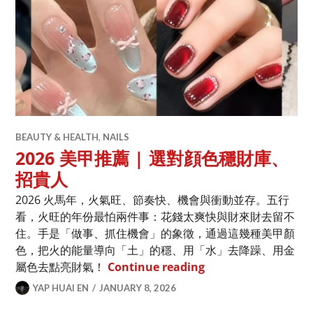
BEAUTY & HEALTH
,
NAILS
2026 美甲推薦 | 選對顔色穩財庫、
招貴人
2026 火馬年，火氣旺、節奏快、機會與衝動並存。五行
看，火旺的年份最怕兩件事：花錢太爽快與財來財去留不
住。手是「做事、抓住機會」的象徵，通過這幾種美甲顏
色，把火的能量導向「土」的穩、用「水」去降躁、用金
2026 美甲推薦 | 
屬色去點亮財氣！
Continue reading
YAP HUAI EN
JANUARY 8, 2026