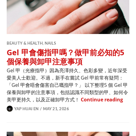
BEAUTY & HEALTH
,
NAILS
Gel 甲會傷指甲嗎？做甲前必知的5
個保養與卸甲注意事項
Gel 甲（光療指甲）因為亮澤持久、色彩多變，近年深受
愛美人士歡迎。不過，新手在嘗試 Gel 甲前常有疑問：
「Gel 甲會唔會傷害自己嘅指甲？」 以下整理5 個 Gel 甲
保養與卸甲的注意事項，包括認識不同類型的甲、如何令
Ge
美甲更持久，以及正確卸甲方式！
Continue reading
YAP HUAI EN
MAY 21, 2026