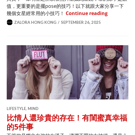
值，更重要的是擺pose的技巧！以下就跟大家分享一下
想喺合照突
幾個女星經常用的小技巧！
Continue reading
ZALORA HONG KONG
SEPTEMBER 26, 2025
LIFESTYLE
,
MIND
比情人還珍貴的存在！有閨蜜真幸福
的5件事