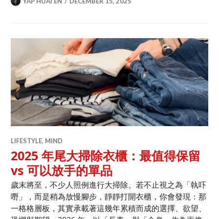
YAP HUAI EN
DECEMBER 15, 2025
LIFESTYLE
,
MIND
2025 年尾大掃除衣櫃：最值得保留
vs 可以放手的單品
歲末將至，不少人照例進行大掃除。若不止視之為「執吓
嘢」，而是稍為放慢腳步，靜靜打開衣櫃，你會發現：那
一格格層板，其實承載著這幾年累積而成的選擇、欲望、