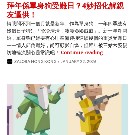
拜年係單身狗受難日？4妙招化解親
友逼供！
轉眼間不到一個月就是新年。作為單身狗，一年四季總有
幾個日子特別「冷冷清清，淒淒慘慘戚戚」。新一年剛開
始，單身狗已經要有心理準備迎接連續幾個的重災受難日
——情人節倒還好，尚可顧影自憐，但拜年被三姑六婆親
拜年係單身狗
切地輪流關心是常識吧！
Continue reading
ZALORA HONG KONG
JANUARY 22, 2026