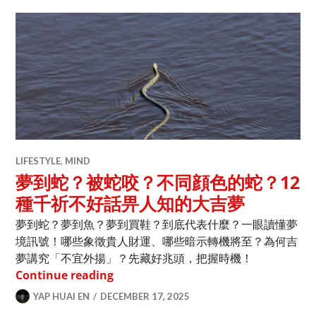
LIFESTYLE
,
MIND
夢到蛇？被蛇咬？不同顔色的蛇？12
種千祈不好話畀人知的大吉夢
夢到蛇？夢到魚？夢到買鞋？到底代表什麼？一眼讀懂夢
境訊號！哪些象徵貴人財運、哪些暗示轉機將至？為何吉
夢講究「不宜外揚」？先藏好兆頭，把握時機！
夢到蛇？被蛇咬？不同顔色的蛇？12 
Continue reading
YAP HUAI EN
DECEMBER 17, 2025