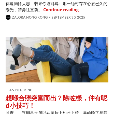
你還胸怀大志，若果你還能尋回那一絲封存在心底已久的
理想很豐滿，現實很
陽光，請勇往直前。
Continue reading
ZALORA HONG KONG
SEPTEMBER 30, 2025
LIFESTYLE
,
MIND
想喺合照突圍而出？除咗樣，仲有呢
d小技巧！
其實，一眾明星之所以在照片上如此上鏡，靠的除了是顏