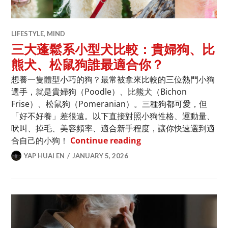
LIFESTYLE
,
MIND
三大蓬鬆系小型犬比較：貴婦狗、比
熊犬、松鼠狗誰最適合你？
想養一隻體型小巧的狗？最常被拿來比較的三位熱門小狗
選手，就是貴婦狗（Poodle）、比熊犬（Bichon
Frise）、松鼠狗（Pomeranian）。三種狗都可愛，但
「好不好養」差很遠。以下直接對照小狗性格、運動量、
吠叫、掉毛、美容頻率、適合新手程度，讓你快速選到適
三大蓬鬆系小型犬比較
合自己的小狗！
Continue reading
YAP HUAI EN
JANUARY 5, 2026