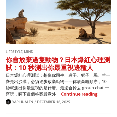
LIFESTYLE
,
MIND
你會放棄邊隻動物？日本爆紅心理測
試：10 秒測出你最重視邊種人
日本爆紅心理測試：想像你同牛、猴子、獅子、馬、羊一
齊走出沙漠，必須逐步放棄動物——你放棄嘅順序，10
秒就測出你最重視的是什麽。最適合拎去 group chat 一
你會放棄
齊玩，睇下邊個答案最意外！
Continue reading
YAP HUAI EN
DECEMBER 18, 2025