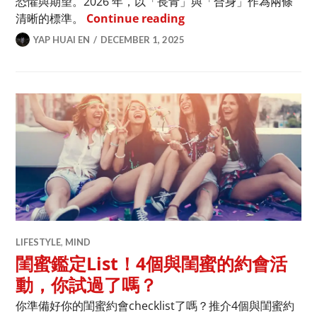
恐懼與期望。2026 年，以「長青」與「合身」作為兩條
2025 年尾大掃除衣櫃：最
清晰的標準。
Continue reading
YAP HUAI EN
DECEMBER 1, 2025
LIFESTYLE
,
MIND
閨蜜鑑定List！4個與閨蜜的約會活
動，你試過了嗎？
你準備好你的閨蜜約會checklist了嗎？推介4個與閨蜜約