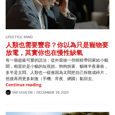
LIFESTYLE
,
MIND
人類也需要豐容？你以為只是寵物要
放電，其實你也在慢性缺氧
有一個超級可愛的説法：從外面撿一些樹枝帶回家給小貓
聞，相當於是小貓的短視頻。狗狗拆家、貓咪半夜暴衝，
多半是太悶。人類也一樣會因為太悶把自己拆散成碎片，
然後再用更多刺激（手機、宵夜、網購）黏回去。
人類也需要豐容？你以為只是寵物要放
Continue reading
YAP HUAI EN
DECEMBER 18, 2025