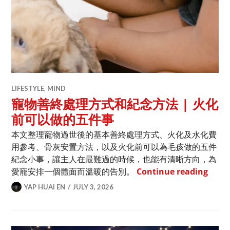
LIFESTYLE
,
MIND
寵物善終處理方式和紀念方法 | 火化
前可以做的五件事
本文整理寵物過世後的基本善終處理方式、火化及水化費
用參考、骨灰安置方法，以及火化前可以為毛孩做的五件
紀念小事，讓主人在最難過的時候，也能有清晰方向，為
寵物
愛寵安排一個體面而溫暖的告別。
Continue reading
YAP HUAI EN
JULY 3, 2026