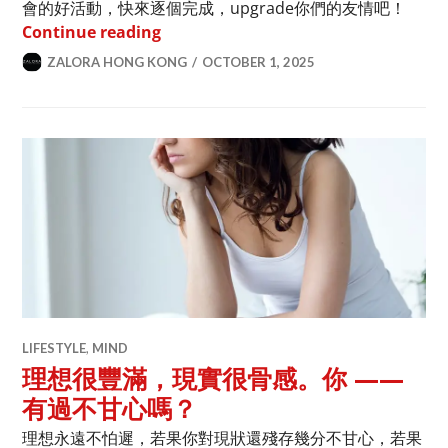
會的好活動，快來逐個完成，upgrade你們的友情吧！
閨蜜鑑定List！4個與閨蜜的約會活動
Continue reading
ZALORA HONG KONG
OCTOBER 1, 2025
LIFESTYLE
,
MIND
理想很豐滿，現實很骨感。你 ——
有過不甘心嗎？
理想永遠不怕遲，若果你對現狀還殘存幾分不甘心，若果