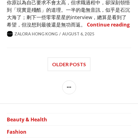
你原以為自己要求不會太高，但求職過程中，卻深刻領悟
到「現實是殘酷」的道理。一半的毫無音訊，似乎是石沉
大海了；剩下一些零零星星的interview，總算是看到了
C
希望，但沒想到最後還是無功而返。
Continue reading
ZALORA HONG KONG
AUGUST 6, 2025
OLDER POSTS
SIDEBAR
Beauty & Health
Fashion