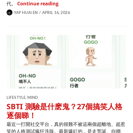
世界讀書日快樂！來看1901-202
代。
Continue reading
YAP HUAI EN
APRIL 16, 2026
LIFESTYLE
,
MIND
SBTI 測驗是什麽鬼？27個搞笑人格
逐個睇！
最近一打開社交平台，真的很難不被這兩個超離地、超惹
笑的人格測試瘋狂洗版。最新爆紅的，是走荒誕、自嘲、