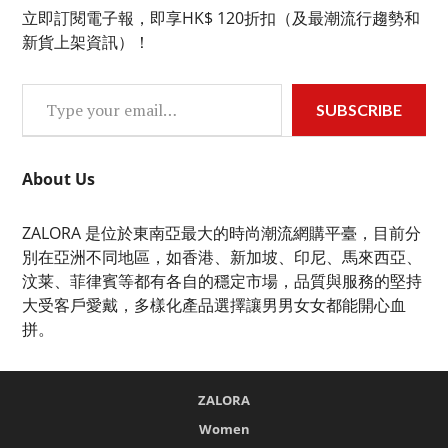
立即訂閱電子報，即享HK$ 120折扣（及最潮流行趨勢和
新貨上架資訊）！
Type your email…
SUBSCRIBE
About Us
ZALORA 是位於東南亞最大的時尚潮流網購平臺，目前分
別在亞洲不同地區，如香港、新加坡、印尼、馬來西亞、
汶莱、菲律賓等都有各自的穩定市場，品質與服務的堅持
大受客戶愛戴，多樣化產品選擇讓男男女女都能開心血
拼。
ZALORA
Women