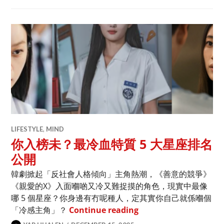
LIFESTYLE
,
MIND
你入榜未？最冷血特質 5 大星座排名
公開
韓劇掀起「反社會人格傾向」主角熱潮，《善意的競爭》
《親愛的X》入面嗰啲又冷又難捉摸的角色，現實中最像
哪 5 個星座？你身邊有冇呢種人，定其實你自己就係嗰個
你入榜未？最冷血特質 
「冷感主角」？
Continue reading