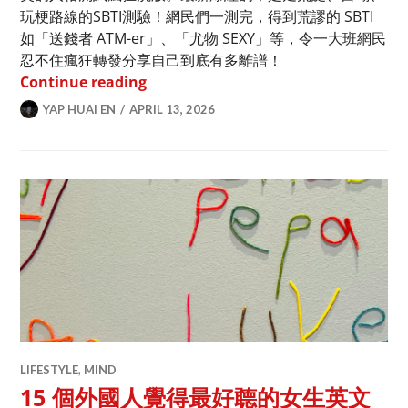
玩梗路線的SBTI測驗！網民們一測完，得到荒謬的 SBTI
如「送錢者 ATM-er」、「尤物 SEXY」等，令一大班網民
忍不住瘋狂轉發分享自己到底有多離譜！
SBTI 測驗是什麽鬼？27個搞笑人格逐個
Continue reading
YAP HUAI EN
APRIL 13, 2026
LIFESTYLE
,
MIND
15 個外國人覺得最好聼的女生英文