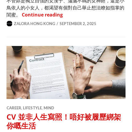
不管妳是獨立自強的女漢子、瀟灑不羈的女神經，還是小
鳥依人的小女人，都渴望有個對自己舉止想法瞭如指掌的
比情人還珍貴的存在！有閨蜜真幸
閨蜜。
Continue reading
ZALORA HONG KONG
SEPTEMBER 2, 2025
CAREER
,
LIFESTYLE
,
MIND
CV 並非人生寫照！唔好被履歷綁架
你嘅生活