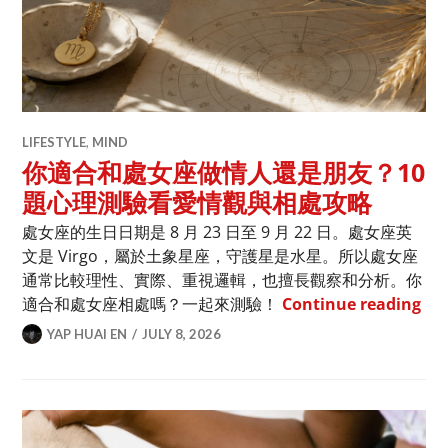
LIFESTYLE
,
MIND
你適合和處女座做情人還是朋友？10
題心理測驗看愛情觀與相處攻略
處女座的生日日期是 8 月 23 日至 9 月 22 日。處女座英
文是 Virgo，屬於土象星座，守護星是水星。所以處女座
通常比較理性、實際、重視邏輯，也擅長觀察和分析。你
你
適合和處女座相處嗎？一起來測驗！
Continue reading
YAP HUAI EN
JULY 8, 2026