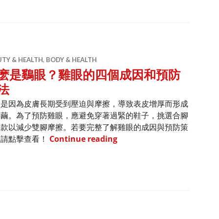
UTY & HEALTH
,
BODY & HEALTH
麽是鷄眼？雞眼的四個成因和預防
法
眼是因為皮膚長期受到壓迫與摩擦，導致表皮增厚而形成
厚繭。為了預防雞眼，應避免穿著過緊的鞋子，挑選合腳
鞋款以減少雙腳摩擦。若要完整了解雞眼的成因與預防策
什麽是鷄眼？雞眼的四個成因
，請點擊查看！
Continue reading