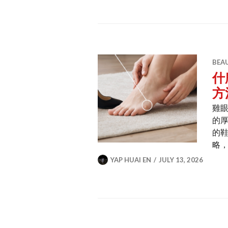
BEA
什
方
雞
的
的
略
YAP HUAI EN
JULY 13, 2026