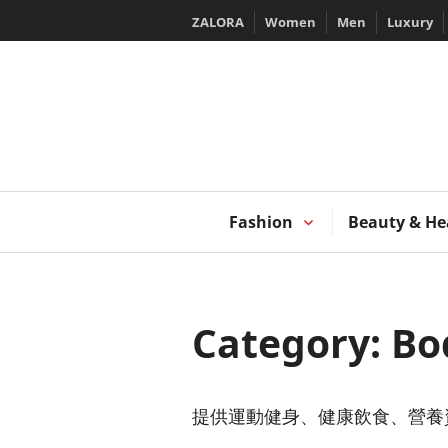
Skip
ZALORA
Women
Men
Luxury
to
content
T
Fashion
Beauty & He
Category:
Bo
提供運動健身、健康飲食、營養