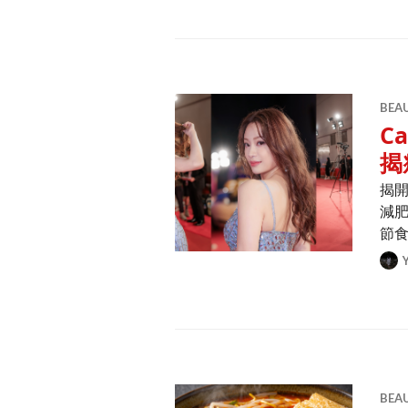
BEA
C
揭
揭開
減
節食
BEA