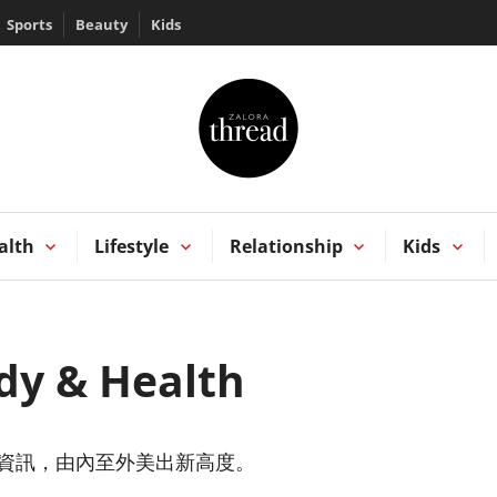
Sports
Beauty
Kids
HREAD by ZALORA
Kong
alth
Lifestyle
Relationship
Kids
dy & Health
資訊，由內至外美出新高度。