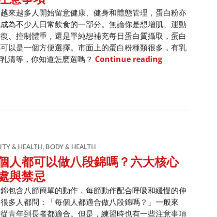
年越來越多人開始留意健康、健身和體態管理，蛋白粉亦
此成為不少人日常飲食的一部分。無論你是想增肌、運動
修復、控制體重，還是單純想補充每日蛋白質攝取，蛋白
都可以是一個方便選擇。市面上的蛋白粉種類很多，有乳
健身如何選擇蛋
解乳清等，你知道怎麽選嗎？
Continue reading
UTY & HEALTH
,
BODY & HEALTH
個人都可以做八段錦嗎？六大核心
處與禁忌
段錦包含八節簡單的動作，每節動作配合呼吸和緩慢的伸
。很多人都問：「每個人都適合做八段錦嗎？」一般來
，從青年到長者都適合。但是，練習時也有一些注意事項