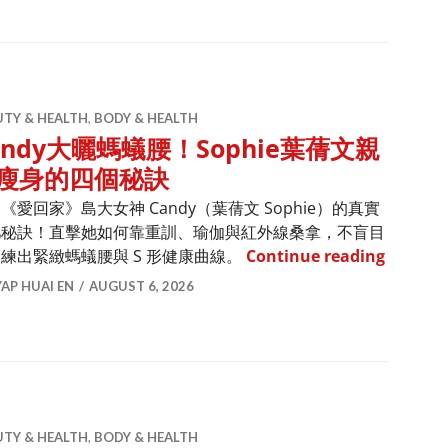
UTY & HEALTH
,
BODY & HEALTH
andy大曬螞蟻腰！Sophie葉蒨文親
瘦身的四個秘訣
《愛回家》島大女神 Candy（葉蒨文 Sophie）的真實
肥秘訣！直擊她如何靠重訓、瑜伽與紅外線桑拿，不盲目
Cand
練出緊緻螞蟻腰與 S 形健康曲線。
Continue reading
YAP HUAI EN
AUGUST 6, 2026
UTY & HEALTH
,
BODY & HEALTH