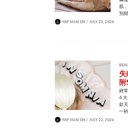
肌，
別
YAP HUAI EN
JULY 23, 2026
BEA
失
附
經
4 
款
一
YAP HUAI EN
JULY 22, 2026