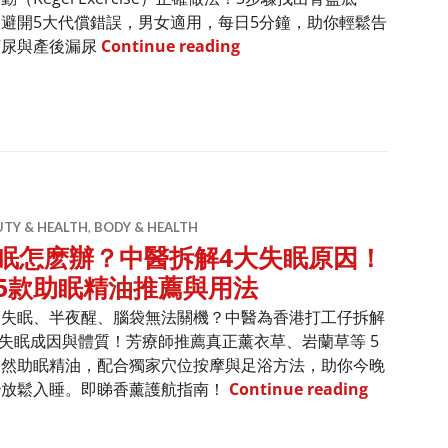
避開5大代償錯誤，男女適用，每日5分鐘，助你輕鬆告
【凱格爾運動教學】改善漏尿
頻尿與產後漏尿
Continue reading
UTY & HEALTH
,
BODY & HEALTH
眠怎麽辦？中醫拆解4大失眠原因！
5款助眠精油推薦與用法
常失眠、半夜醒、腦袋無法關機？中醫為香港打工仔拆解
大失眠成因與體質！芳療師推薦真正薰衣草、岩蘭草等 5
天然助眠精油，配合獨家穴位按摩與足浴方法，助你今晚
失眠怎麽辦
秒放鬆入睡。即睇香薰護航指南！
Continue reading