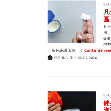
BEA
凡
區
凡
法」。
企
的
「藍色認證印章」！
Continue rea
YAP HUAI EN
JULY 9, 2026
BEA
健
泡