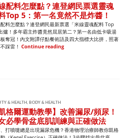
線配料怎麼點？連登網民票選靈魂
料Top 5：第一名竟然不是炸醬！
配料怎麼點？連登網民最新票選「米線靈魂配料 Top
」出爐！多年霸主炸醬竟然屈居第二？第一名由低卡吸湯
花板奪冠！內文附譚仔點餐術語及四大指標大比拼，照著
米線配料怎麼點？連登網民票選靈魂
絕不踩雷！
Continue reading
UTY & HEALTH
,
BODY & HEALTH
凱格爾運動教學】改善漏尿/頻尿！
女必學骨盆底肌訓練與正確做法
笑、打噴嚏總是出現漏尿危機？香港物理治療師教你凱格
動（Kegel Exercise）正確做法！3步驟找出骨盆底