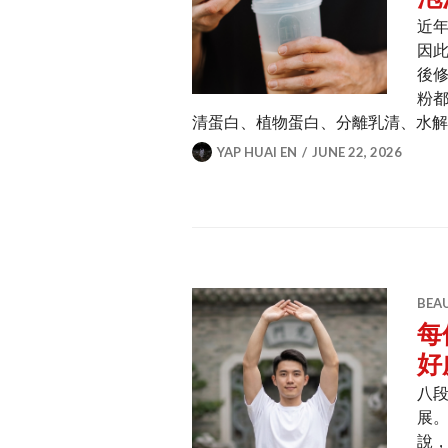
近
因
後
粉
清蛋白、植物蛋白、分離乳清、水
YAP HUAI EN
JUNE 22, 2026
BEA
每
好
八
展
說