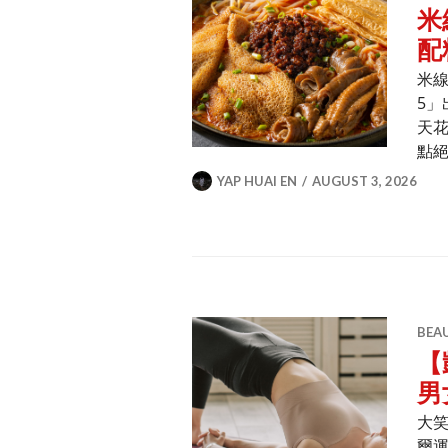
米
配
米線
5
天
點
YAP HUAI EN
AUGUST 3, 2026
BEA
【
男
大
爾運