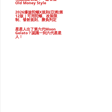
Old Money Style
2026爆旋陀螺X規則(亞洲)第
12版｜可用陀螺、改裝限
制、發射規則、勝負判定
星星人出了第六代Moon
Gelato？認識一到六代星星
人！
配料Top 5：第一名竟然不是炸醬！