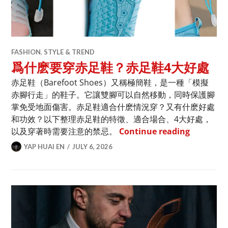
FASHION
,
STYLE & TREND
爲什麽要穿赤足鞋？赤足鞋4大好處
赤足鞋（Barefoot Shoes）又稱極簡鞋，是一種「模擬
赤腳行走」的鞋子。它讓雙腳可以自然移動，同時保護腳
掌免受地面傷害。赤足鞋適合什麽情況穿？又有什麽好處
和功效？以下整理赤足鞋的特徵、適合場合、4大好處，
爲什麽要
以及穿著時需要注意的禁忌。
Continue reading
YAP HUAI EN
JULY 6, 2026