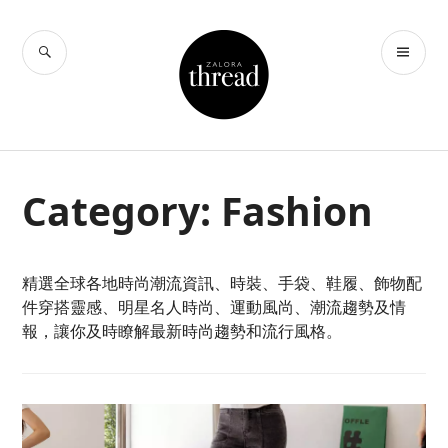
Skip
to
SEARCH
PR
THREAD by
content
ME
ZALORA Hong
Kong
Category:
Fashion
精選全球各地時尚潮流資訊、時裝、手袋、鞋履、飾物配
件穿搭靈感、明星名人時尚、運動風尚、潮流趨勢及情
報，讓你及時瞭解最新時尚趨勢和流行風格。