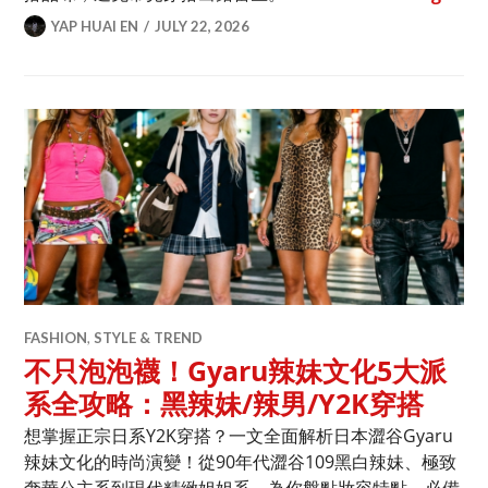
YAP HUAI EN
JULY 22, 2026
FASHION
,
STYLE & TREND
不只泡泡襪！Gyaru辣妹文化5大派
系全攻略：黑辣妹/辣男/Y2K穿搭
想掌握正宗日系Y2K穿搭？一文全面解析日本澀谷Gyaru
辣妹文化的時尚演變！從90年代澀谷109黑白辣妹、極致