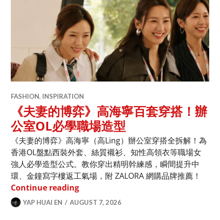
FASHION
,
INSPIRATION
《夫妻的博弈》高海寧百套穿搭！辦
公室OL必學職場造型
《夫妻的博弈》高海寧（高Ling）辦公室穿搭全拆解！為
香港OL盤點西裝外套、絲質襯衫、知性高領衣等職場女
強人必學造型公式。教你穿出精明幹練感，瞬間提升中
環、金鐘寫字樓返工氣場，附 ZALORA 網購品牌推薦！
《夫妻的博弈》高海寧百套穿搭！辦公室
Continue reading
YAP HUAI EN
AUGUST 7, 2026