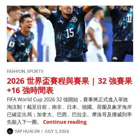
FASHION
,
SPORTS
2026 世界盃賽程與賽果 | 32 強賽果
+16 強時間表
FIFA World Cup 2026 32 強開始，賽事將正式進入單敗
淘汰制！截至目前，南非、日本、德國、荷蘭及象牙海岸
已確定出局；加拿大、巴西、巴拉圭、摩洛哥及挪威則率
2026 世界盃賽程與賽果 |
先殺入下一圈。
Continue reading
YAP HUAI EN
JULY 1, 2026