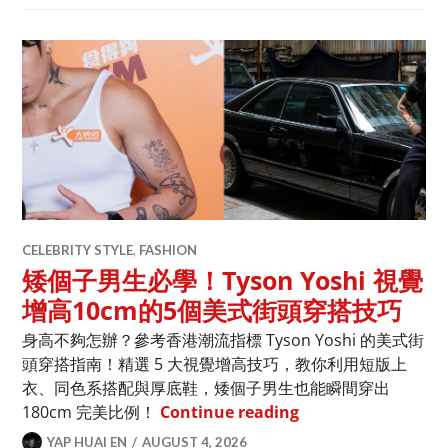
CELEBRITY STYLE
,
FASHION
矮個子男生必學！Tyson Yoshi 視覺
增高10cm的5個美式街頭穿搭技巧
身高不夠怎辦？參考香港潮流指標 Tyson Yoshi 的美式街
頭穿搭指南！精選 5 大視覺增高技巧，教你利用短版上
衣、同色系搭配與厚底鞋，矮個子男生也能瞬間穿出
矮個子男生必學！Tys
180cm 完美比例！
Continue reading
YAP HUAI EN
AUGUST 4, 2026