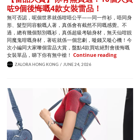
咗9個後悔嘅4款女裝雷品！
無可否認，呢個世界就係咁唔公平——同一件衫，唔同身
形、髮型同容貌嘅人著，真係會有截然不同嘅感覺。不
過，總有幾個類別嘅衫，真係超級考驗身材，無天仙咁靚
同魔鬼咁嘅身材，著咗就係一個悲劇，嘥錢又嘥心機！今
次小編同大家嚟個雷品大賞，盤點4款買咗絕對會後悔嘅
【雷品大賞
女裝單品，睇下你有無中槍！
Continue reading
ZALORA HONG KONG
JUNE 24, 2026