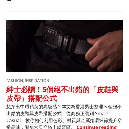
FASHION
,
INSPIRATION
紳士必讀！5個絕不出錯的「皮鞋與
皮帶」搭配公式
想穿出中環精英的高級感？本文為香港男士整理 5 個絕不
出錯的皮鞋與皮帶搭配公式！從商務正裝到 Smart
Casual，教你如何利用色彩、材質與金屬扣環細節提升穿
紳士
搭品味，避免常見穿搭出錯雷區。
Continue reading