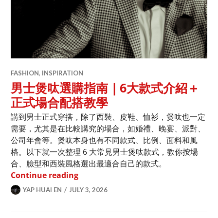
FASHION
,
INSPIRATION
男士煲呔選購指南｜6大款式介紹＋
正式場合配搭教學
講到男士正式穿搭，除了西裝、皮鞋、恤衫，煲呔也一定
需要，尤其是在比較講究的場合，如婚禮、晚宴、派對、
公司年會等。煲呔本身也有不同款式、比例、面料和風
格。以下就一次整理 6 大常見男士煲呔款式，教你按場
合、臉型和西裝風格選出最適合自己的款式。
男士煲呔選購指南｜6大款式介紹＋正式
Continue reading
YAP HUAI EN
JULY 3, 2026