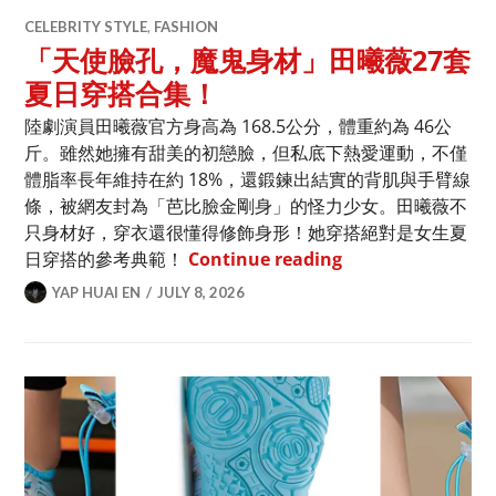
CELEBRITY STYLE
,
FASHION
「天使臉孔，魔鬼身材」田曦薇27套
夏日穿搭合集！
陸劇演員田曦薇官方身高為 168.5公分，體重約為 46公
斤。雖然她擁有甜美的初戀臉，但私底下熱愛運動，不僅
體脂率長年維持在約 18%，還鍛鍊出結實的背肌與手臂線
條，被網友封為「芭比臉金剛身」的怪力少女。田曦薇不
只身材好，穿衣還很懂得修飾身形！她穿搭絕對是女生夏
「天使臉孔，魔鬼身
日穿搭的參考典範！
Continue reading
YAP HUAI EN
JULY 8, 2026