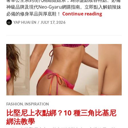
奢華公主系到現代精緻姐姐系，為你盤點妝容特點、必備
神級品牌及現代Neo-Gyaru網購指南。立即點入解鎖辣妹
不只泡泡襪！
必備的修身單品與厚底鞋！
Continue reading
YAP HUAI EN
JULY 17, 2026
FASHION
,
INSPIRATION
比堅尼上衣點綁？10 種三角比基尼
綁法教學