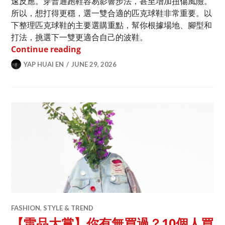
速反應。穿普通跑鞋容易影響步法，甚至增加扭傷風險。
所以，想打得更穩，選一雙合適的匹克球鞋非常重要。以
下整理匹克球鞋的主要選購重點，幫你根據場地、腳型和
打法，挑選下一雙更適合自己的波鞋。
匹克球鞋選購指南｜室内室外球鞋推薦
Continue reading
YAP HUAI EN
JUNE 29, 2026
FASHION
,
STYLE & TREND
【雷品大賞】你有無買過？10個人買