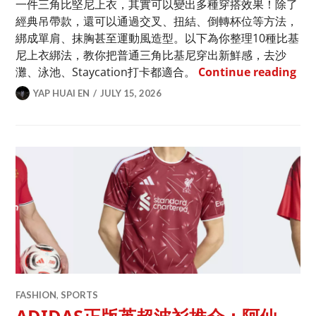
一件三角比堅尼上衣，其實可以變出多種穿搭效果！除了
經典吊帶款，還可以通過交叉、扭結、倒轉杯位等方法，
綁成單肩、抹胸甚至運動風造型。以下為你整理10種比基
尼上衣綁法，教你把普通三角比基尼穿出新鮮感，去沙
比
灘、泳池、Staycation打卡都適合。
Continue reading
YAP HUAI EN
JULY 15, 2026
FASHION
,
SPORTS