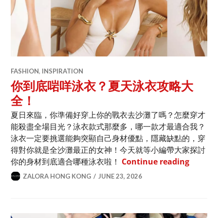
FASHION
,
INSPIRATION
你到底啱咩泳衣？夏天泳衣攻略大
全！
夏日來臨，你準備好穿上你的戰衣去沙灘了嗎？怎麼穿才
能殺盡全場目光？泳衣款式那麼多，哪一款才最適合我？
泳衣一定要挑選能夠突顯自己身材優點，隱藏缺點的，穿
得對你就是全沙灘最正的女神！今天就等小編帶大家探討
你到底
你的身材到底適合哪種泳衣啦！
Continue reading
ZALORA HONG KONG
JUNE 23, 2026