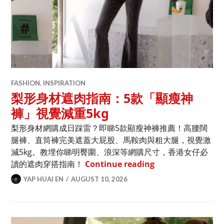
FASHION
,
INSPIRATION
梨形身材遮肉指南：5款「顯瘦神
褲」視覺減重5kg
梨形身材網購成日踩雷？即睇5款顯瘦神褲推薦！高腰闊
腿褲、直筒褲完美遮蓋大屁股、馬鞍肉與粗大腿，視覺激
減5kg。教埋你睇明臀圍、浪深等網購尺寸，香港女仔必
梨形身材遮肉指南：
讀的遮肉穿搭指南！
Continue reading
YAP HUAI EN
AUGUST 10, 2026