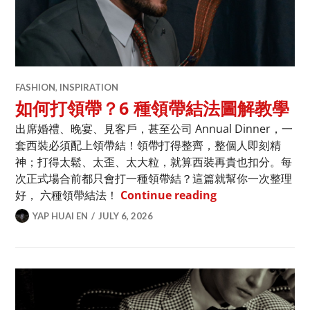
FASHION
,
INSPIRATION
如何打領帶？6 種領帶結法圖解教學
出席婚禮、晚宴、見客戶，甚至公司 Annual Dinner，一
套西裝必須配上領帶結！領帶打得整齊，整個人即刻精
神；打得太鬆、太歪、太大粒，就算西裝再貴也扣分。每
次正式場合前都只會打一種領帶結？這篇就幫你一次整理
如何打領帶？6 種
好， 六種領帶結法！
Continue reading
YAP HUAI EN
JULY 6, 2026