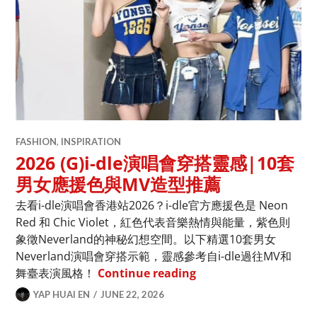
FASHION
,
INSPIRATION
2026 (G)i-dle演唱會穿搭靈感|10套
男女應援色與MV造型推薦
去看i-dle演唱會香港站2026？i-dle官方應援色是 Neon
Red 和 Chic Violet，紅色代表音樂熱情與能量，紫色則
象徵Neverland的神秘幻想空間。以下精選10套男女
Neverland演唱會穿搭示範，靈感參考自i-dle過往MV和
2026 (G)i-dle演
舞臺表演風格！
Continue reading
YAP HUAI EN
JUNE 22, 2026