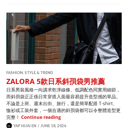
FASHION
,
STYLE & TREND
ZALORA 5款日系斜孭袋男推薦
日系男裝風格一向講求乾淨線條、低調配色同實用細節，
而斜孭袋正正係日常穿搭入面最容易提升造型感的單品。
不論是上班、週末出街、旅行，還是簡單配搭 T-shirt、
恤衫或工裝外套，一個合適的斜孭袋都可以令整體造型更
ZALORA 5款日系斜孭袋男推薦
完整！
Continue reading
YAP HUAI EN
JUNE 18, 2026