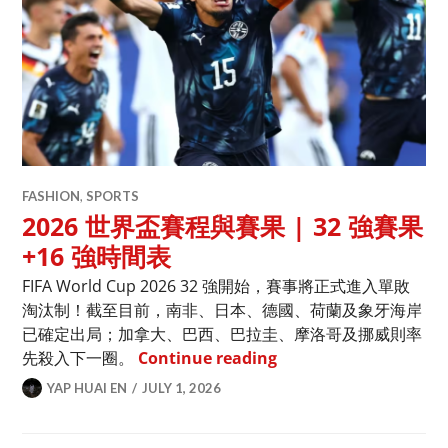
FASHION
,
SPORTS
2026 世界盃賽程與賽果 | 32 強賽果
+16 強時間表
FIFA World Cup 2026 32 強開始，賽事將正式進入單敗
淘汰制！截至目前，南非、日本、德國、荷蘭及象牙海岸
已確定出局；加拿大、巴西、巴拉圭、摩洛哥及挪威則率
2026 世界盃賽程與賽果 |
先殺入下一圈。
Continue reading
YAP HUAI EN
JULY 1, 2026