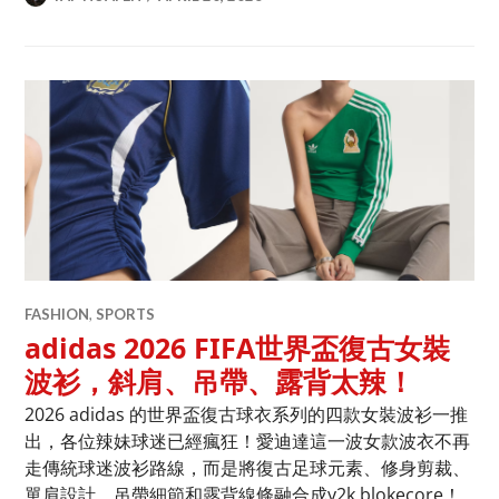
FASHION
,
SPORTS
adidas 2026 FIFA世界盃復古女裝
波衫，斜肩、吊帶、露背太辣！
2026 adidas 的世界盃復古球衣系列的四款女裝波衫一推
出，各位辣妹球迷已經瘋狂！愛迪達這一波女款波衣不再
走傳統球迷波衫路線，而是將復古足球元素、修身剪裁、
單肩設計、吊帶細節和露背線條融合成y2k blokecore！