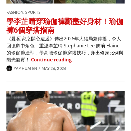
FASHION
,
SPORTS
學李芷晴穿瑜伽褲顯盡好身材！瑜伽
褲6個穿搭指南
《愛‧回家之開心速遞》傳出2026年大結局兼停播，令人
回憶劇中角色。重溫李芷晴 Stephanie Lee 飾演 Elaine
的瑜伽褲造型，學高腰瑜伽褲穿搭技巧，穿出修身比例與
學李芷晴穿瑜伽褲顯盡好身
陽光氣質！
Continue reading
YAP HUAI EN
MAY 26, 2026