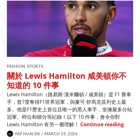
FASHION
,
SPORTS
關於 Lewis Hamilton 咸美頓你不
知道的 10 件事
Lewis Hamilton（路易斯·漢米爾頓 / 咸美頓）是 F1 賽車
手，曾7度奪得F1世界冠軍，與麥可·舒馬克並列史上最
多。他是F1歷史上首位且唯一的黑人車手，坐擁最多分站
冠軍、桿位和積分等紀錄！以下 10 件事，會令你對
關於 L
Lewis Hamilton 有另一層理解！
Continue reading
YAP HUAI EN
MARCH 19, 2026