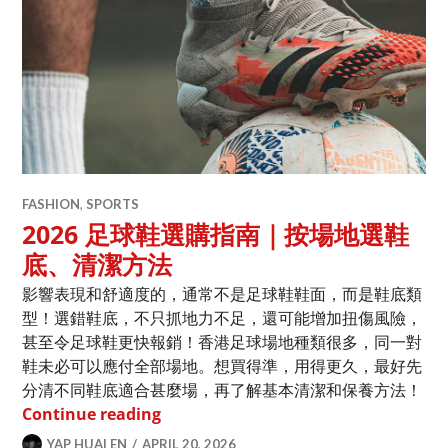
FASHION
,
SPORTS
2026 足球鞋選購指南｜按場地選鞋
底、清潔方法
影響表現和舒適度的，通常不是足球鞋鞋面，而是鞋底類
型！選錯鞋底，不只抓地力不足，還可能增加扭傷風險，
甚至令足球鞋更快報銷！香港足球場地種類很多，同一對
鞋未必可以應付全部場地。想買得準，用得更久，最好先
分清不同鞋底適合甚麼場，再了解基本清潔和保養方法！
2026 足球鞋選購指南｜按場地選鞋底、
Continue reading
YAP HUAI EN
APRIL 20, 2026