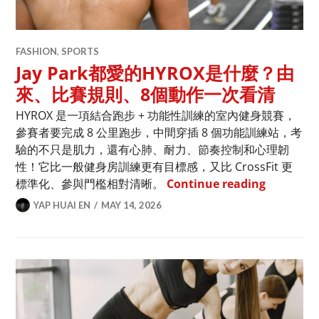
FASHION
,
SPORTS
Jay Park都愛的HYROX是什麼？由
來、比賽規則、8個動作一次看清
HYROX 是一項結合跑步 + 功能性訓練的室內健身競賽，
參賽者要完成 8 公里跑步，中間穿插 8 個功能訓練站，考
驗的不只是肌力，還有心肺、耐力、節奏控制和心理韌
性！它比一般健身房訓練更有目標感，又比 CrossFit 更
Jay P
標準化、參與門檻相對清晰。
Continue reading
YAP HUAI EN
MAY 14, 2026