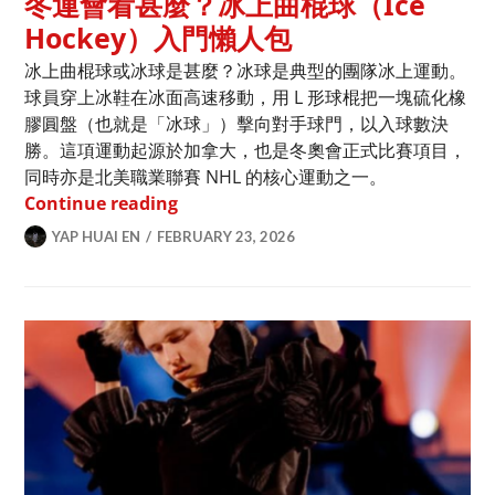
冬運會看甚麼？冰上曲棍球（Ice
Hockey）入門懶人包
冰上曲棍球或冰球是甚麼？冰球是典型的團隊冰上運動。
球員穿上冰鞋在冰面高速移動，用 L 形球棍把一塊硫化橡
膠圓盤（也就是「冰球」）擊向對手球門，以入球數決
勝。這項運動起源於加拿大，也是冬奧會正式比賽項目，
同時亦是北美職業聯賽 NHL 的核心運動之一。
冬運會看甚麼？冰上曲棍球（Ice Hock
Continue reading
YAP HUAI EN
FEBRUARY 23, 2026