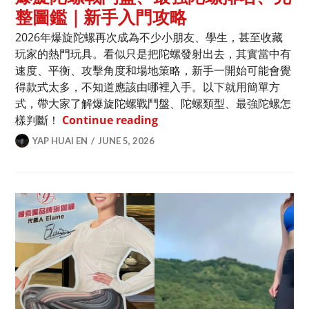
整圖鑑｜新手入門攻略
2026年爆旋陀螺再次成為不少小朋友、學生，甚至收藏
玩家的熱門玩具。看似只是把陀螺發射出去，其實當中有
速度、平衡、攻擊角度和場地策略，新手一開始可能會覺
得款式太多，不知道應該由哪裡入手。以下就用簡單方
式，帶大家了解爆旋陀螺戰鬥盤、陀螺類型、最強陀螺怎
爆旋陀螺戰鬥盤、最強陀螺排
樣判斷！
Continue reading
YAP HUAI EN
JUNE 5, 2026