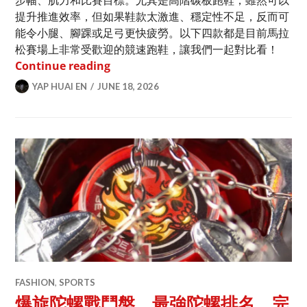
步幅、肌力和比賽目標。尤其是高階碳板跑鞋，雖然可以
提升推進效率，但如果鞋款太激進、穩定性不足，反而可
能令小腿、腳踝或足弓更快疲勞。以下四款都是目前馬拉
松賽場上非常受歡迎的競速跑鞋，讓我們一起對比看！
四款最適合跑馬拉松的跑步鞋推薦及比較：Ni
Continue reading
YAP HUAI EN
JUNE 18, 2026
FASHION
,
SPORTS
爆旋陀螺戰鬥盤、最強陀螺排名、完