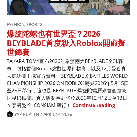
FASHION
,
SPORTS
爆旋陀螺也有世界盃？2026
BEYBLADE首度殺入Roblox開虛擬
世錦賽
TAKARA TOMY宣布2026年舉辦兩大BEYBLADE全球賽
事，包括首個Roblox虛擬世界錦標賽，以及12月曼谷真
人總決賽！據官方資料，BEYBLADE X-BATTLES WORLD
CHAMPIONSHIP 2026 ON ROBLOX 將於2026年5月15日
至25日舉行，這也是 BEYBLADE 爆旋陀螺歷來首個虛擬
世界錦標賽。真人版賽事則將於2026年12月12日至13日
爆旋陀螺也
在泰國曼谷 ICONSIAM 舉行！
Continue reading
YAP HUAI EN
APRIL 14, 2026