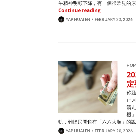
午精神明顯下降，有一個很常見的原因
為何印尼家傭白天
Continue reading
YAP HUAI EN
FEBRUARY 23, 2026
HOME
2
定
你
正
清
機
軌，難怪民間也有「六六大順」的
YAP HUAI EN
FEBRUARY 20, 2026