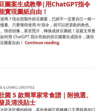
豆圖案生成教學|用ChatGPT指令
能實現圖紙自由！
知道嗎？現在想製作拚豆圖案，已經不一定要自己一格一
慢畫。只要懂得使用 AI 指令，就可以把喜歡的角色、
物、情侶頭像，甚至照片，轉換成拚豆圖紙！這篇文章會
如何用 ChatGPT 寫出有效的拚豆圖案生成指令，讓你
拚豆圖案生成教學|用Chat
拼豆圖案自由！
Continue reading
 & LIVING
,
LIFESTYLE
肚菌 5 款簡單家常食譜｜附挑選、
發及清洗貼士
一次吃羊肚菌的時候，真的會被它那種爽口又帶菇香的口