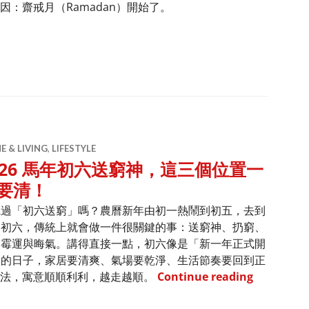
：齋戒月（Ramadan）開始了。
不吃飯？是因為齋戒月Ramadan
 & LIVING
,
LIFESTYLE
026 馬年初六送窮神，這三個位置一
要清！
聽過「初六送窮」嗎？農曆新年由初一熱鬧到初五，去到
月初六，傳統上就會做一件很關鍵的事：送窮神、扔窮、
走霉運與晦氣。講得直接一點，初六像是「新一年正式開
」的日子，家居要清爽、氣場要乾淨、生活節奏要回到正
2026 
說法，寓意順順利利，越走越順。
Continue reading