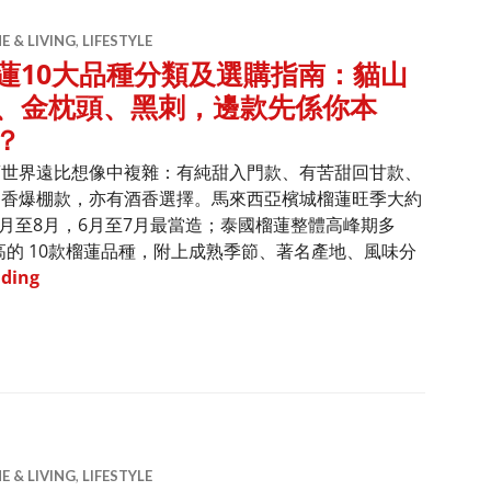
 & LIVING
,
LIFESTYLE
蓮10大品種分類及選購指南：貓山
、金枕頭、黑刺，邊款先係你本
？
蓮世界遠比想像中複雜：有純甜入門款、有苦甜回甘款、
奶香爆棚款，亦有酒香選擇。馬來西亞檳城榴蓮旺季大約
5月至8月，6月至7月最當造；泰國榴蓮整體高峰期多
高的 10款榴蓮品種，附上成熟季節、著名產地、風味分
榴蓮10大品種分類及選購指南：貓山王、金枕頭、黑刺，
ading
 & LIVING
,
LIFESTYLE