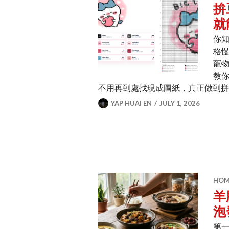
拚
就
你
格慢
寵
教你
不用再到處找現成圖紙，真正做到
YAP HUAI EN
JULY 1, 2026
HOME
羊
泡
第