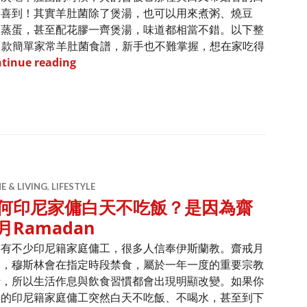
驚喜到！其實羊肚菌除了煲湯，也可以用來煮粥、燒豆
、蒸蛋，甚至配花膠一齊煲湯，味道都相當不錯。以下整
5 款簡單家常羊肚菌食譜，新手也不難掌握，想在家吃得
羊肚菌 5 款簡單家常食譜｜附挑選、泡發及清
tinue reading
 & LIVING
,
LIFESTYLE
何印尼家傭白天不吃飯？是因為齋
月Ramadan
港有不少印尼籍家庭傭工，很多人信奉伊斯蘭教。齋戒月
間，穆斯林會在指定時段禁食，屬於一年一度的重要宗教
行，所以生活作息與飲食習慣都會出現明顯改變。如果你
中的印尼籍家庭傭工突然白天不吃飯、不喝水，甚至到下