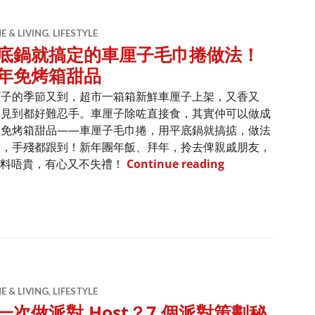
 & LIVING
,
LIFESTYLE
底鍋就搞定的車厘子毛巾捲做法！
年免烤箱甜品
厘子的季節又到，超市一箱箱新鮮車厘子上架，又香又
，見到都好難忍手。車厘子除咗直接食，其實仲可以做成
款免烤箱甜品——車厘子毛巾捲，用平底鍋就搞掂，做法
楚，手殘都跟到！新年團年飯、拜年，拎去俾親戚朋友，
平底鍋就搞定的車
材料唔貴，有心又不失禮！
Continue reading
 & LIVING
,
LIFESTYLE
一次做派對 Host？7 個派對策劃秘