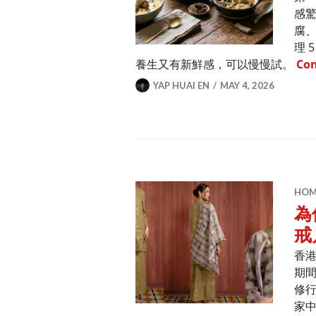
感
腐
理 
養生又有新鮮感，可以慢慢試。
Con
YAP HUAI EN
MAY 4, 2026
HOME
為
戒
香
期
修
家