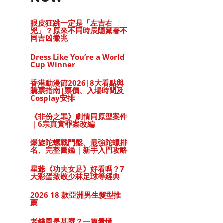
眼皮狂跳一定是「左吉右
兇」？原來不同時辰隱藏著不
同吉凶徵兆
Dress Like You’re a World
Cup Winner
香港動漫節2026|8大看點與
購票指南|票價、入場時間及
Cosplay安排
《非份之罪》劇情同原型案件
｜6宗真實罪案改編
爆旋陀螺戰鬥盤、最強陀螺排
名、完整圖鑑｜新手入門攻略
星爺《功夫女足》好看嗎？7
大彩蛋致敬少林足球等經典
2026 18 款亞洲男生髮型推
薦
老錢風是甚麼？一篇看懂