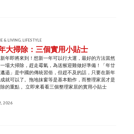
 & LIVING
,
LIFESTYLE
年大掃除：三個實用小貼士
曆新年即將來到！想新一年可以行大運，最好的方法當然
來一場大掃除，趕走霉氣，為送猴迎雞做好準備！「年廿
洗邋遢」是中國的傳統習俗，但趕不及的話，只要在新年
完成就可以了。拖地抹窗等是基本動作，而整理家居才是
掃除的重點 。立即來看看三個整理家居的實用小貼士
：三個實用小貼士
, 2026