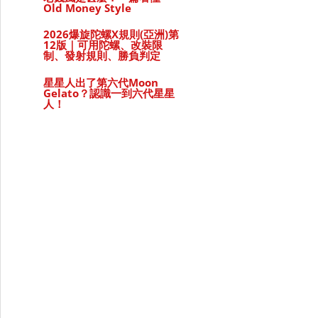
Old Money Style
2026爆旋陀螺X規則(亞洲)第
12版｜可用陀螺、改裝限
制、發射規則、勝負判定
星星人出了第六代Moon
Gelato？認識一到六代星星
人！
邊款先係你本命？