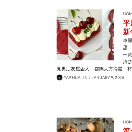
HOME
平
新
車
甜
一
清
見男朋友屋企人，都夠大方得體；
YAP HUAI EN
JANUARY 9, 2026
HOME
第