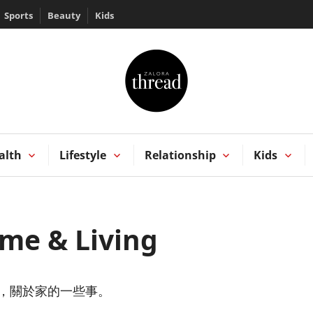
Sports
Beauty
Kids
HREAD by ZALORA
Kong
alth
Lifestyle
Relationship
Kids
me & Living
，關於家的一些事。