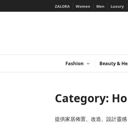
Skip
ZALORA
Women
Men
Luxury
to
content
T
Fashion
Beauty & He
Category:
Ho
提供家居佈置、改造、設計靈感