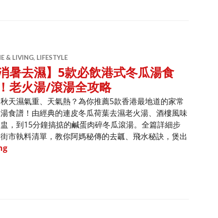
 & LIVING
,
LIFESTYLE
消暑去濕】5款必飲港式冬瓜湯食
！老火湯/滾湯全攻略
天秋天濕氣重、天氣熱？為你推薦5款香港最地道的家常
瓜湯食譜！由經典的連皮冬瓜荷葉去濕老火湯、酒樓風味
盅，到15分鐘搞掂的鹹蛋肉碎冬瓜滾湯。全篇詳細步
、街市執料清單，教你阿媽秘傳的去瓤、飛水秘訣，煲出
【消暑去濕】5款必飲港式冬瓜湯食譜！老火湯/滾湯全攻略
ng