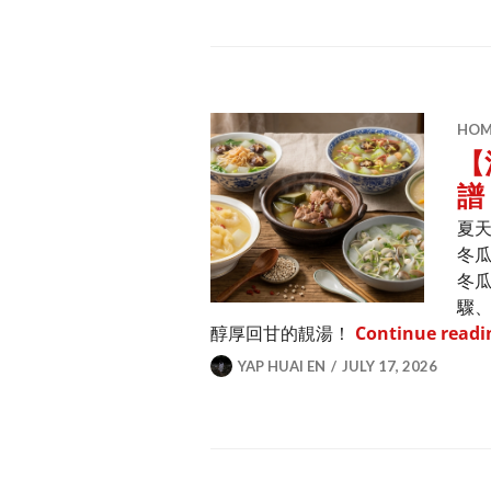
HOME
【
譜
夏
冬
冬瓜
驟
醇厚回甘的靚湯！
Continue readi
YAP HUAI EN
JULY 17, 2026