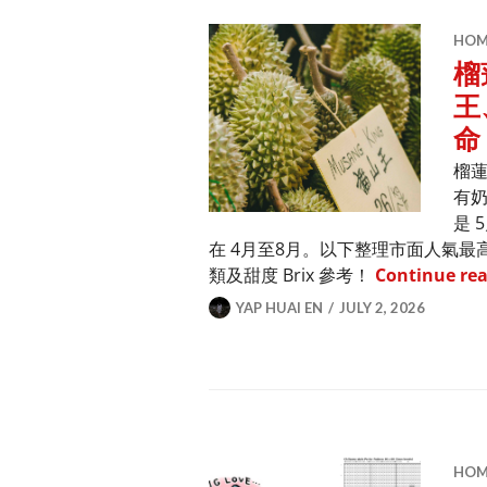
HOME
榴
王
命
榴
有
是 
在 4月至8月。以下整理市面人氣最
類及甜度 Brix 參考！
Continue re
YAP HUAI EN
JULY 2, 2026
HOME