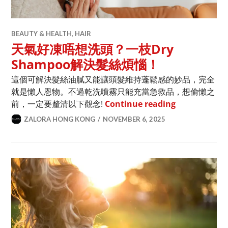
BEAUTY & HEALTH
,
HAIR
天氣好凍唔想洗頭？一枝Dry
Shampoo解決髮絲煩惱！
這個可解決髮絲油膩又能讓頭髮維持蓬鬆感的妙品，完全
就是懶人恩物。不過乾洗噴霧只能充當急救品，想偷懶之
天氣好凍唔想洗
前，一定要釐清以下觀念!
Continue reading
ZALORA HONG KONG
NOVEMBER 6, 2025