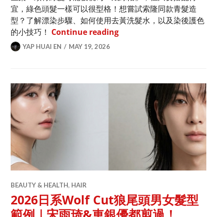
宜，綠色頭髮一樣可以很型格！想嘗試索隆同款青髮造
型？了解漂染步驟、如何使用去黃洗髮水，以及染後護色
想染索隆青綠色頭髮？男士
的小技巧！
Continue reading
YAP HUAI EN
MAY 19, 2026
BEAUTY & HEALTH
,
HAIR
2026日系Wolf Cut狼尾頭男女髮型
範例｜宋雨琦&車銀優都剪過！