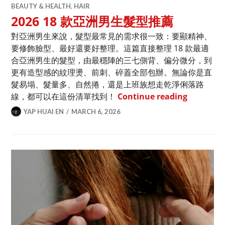
BEAUTY & HEALTH
,
HAIR
2026 18 款亞洲男生髮型推薦
對亞洲男生來說，髮型最常見的需求很一致：要顯精神、
要修飾臉型、最好還要好整理。這篇直接整理 18 款最適
合亞洲男生的髮型，由最穩陣的三七側背、偏分微分，到
更有造型感的紋理燙、前刺、碎蓋全部包辦。無論你是直
髮易塌、髮量多、自然捲，還是上班族想走乾淨俐落路
2026 1
線，都可以在這份清單找到！
Continue reading
YAP HUAI EN
MARCH 6, 2026