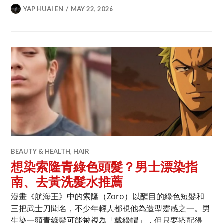
YAP HUAI EN
MAY 22, 2026
BEAUTY & HEALTH
,
HAIR
想染索隆青綠色頭髮？男士漂染指
南、去黃洗髮水推薦
漫畫《航海王》中的索隆（Zoro）以醒目的綠色短髮和
三把武士刀聞名，不少年輕人都視他為造型靈感之一。男
生染一頭青綠髮可能被視為「戴綠帽」，但只要搭配得