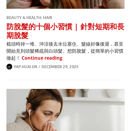
BEAUTY & HEALTH
,
HAIR
防脫髮的十個小習慣 | 針對短期和長
期脫髮
梳頭時掉一堆、沖涼後去水位塞住、髮線好像後退，甚至
開始見到頭髮稀疏與白頭髮。想防脫髮，從簡單的小習慣
防脫髮的十個小習慣 | 針對短期
做起！
Continue reading
YAP HUAI EN
DECEMBER 29, 2025