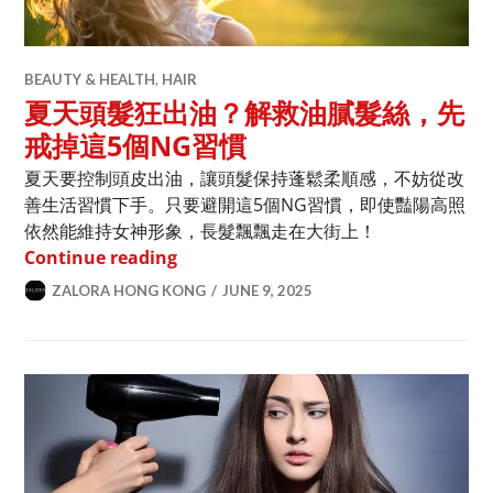
BEAUTY & HEALTH
,
HAIR
夏天頭髮狂出油？解救油膩髮絲，先
戒掉這5個NG習慣
夏天要控制頭皮出油，讓頭髮保持蓬鬆柔順感，不妨從改
善生活習慣下手。只要避開這5個NG習慣，即使豔陽高照
依然能維持女神形象，長髮飄飄走在大街上！
夏天頭髮狂出油？解救油膩髮絲，先戒掉
Continue reading
ZALORA HONG KONG
JUNE 9, 2025