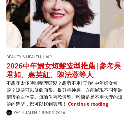
BEAUTY & HEALTH
,
HAIR
2026中年婦女短髮造型推薦|參考吳
君如、惠英紅、陳法蓉等人
不想花太多時間整理頭髮？想剪不用打理的中年婦女短
髮？短髮可以修飾面形、提升精神感，亦能展現不同年齡
階段的自信美。無論你喜歡優雅、幹練還是不用大理的短
2026中
髮的造型，都可以找到靈感！
Continue reading
YAP HUAI EN
JUNE 3, 2026