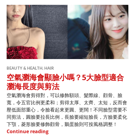
BEAUTY & HEALTH
,
HAIR
空氣瀏海會顯臉小嗎？5大臉型適合
瀏海長度與剪法
空氣瀏海會剪得對，可以修飾額頭、髮際線、顴骨、臉
寬，令五官比例更柔和；剪得太厚、太齊、太短，反而會
壓低面部重心，令臉看起來更圓、更闊！不同臉型需要不
同剪法，圓臉要拉長比例，長臉要縮短臉長，方臉要柔化
下顎，菱形臉要修飾顴骨，鵝蛋臉則可按風格調整！
空氣瀏海會顯臉小嗎？5大臉型適合瀏海
Continue reading