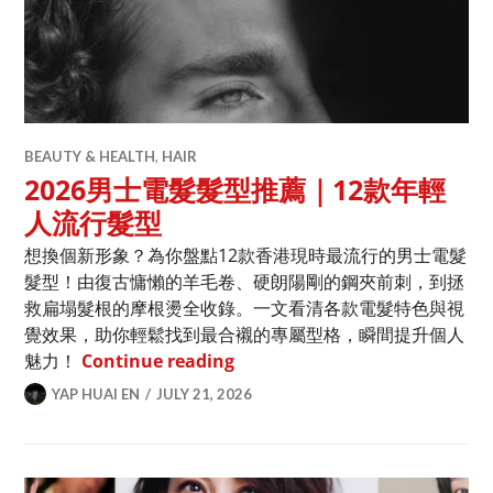
BEAUTY & HEALTH
,
HAIR
2026男士電髮髮型推薦｜12款年輕
人流行髮型
想換個新形象？為你盤點12款香港現時最流行的男士電髮
髮型！由復古慵懶的羊毛卷、硬朗陽剛的鋼夾前刺，到拯
救扁塌髮根的摩根燙全收錄。一文看清各款電髮特色與視
覺效果，助你輕鬆找到最合襯的專屬型格，瞬間提升個人
2026男士電髮髮型推薦｜12款
魅力！
Continue reading
YAP HUAI EN
JULY 21, 2026