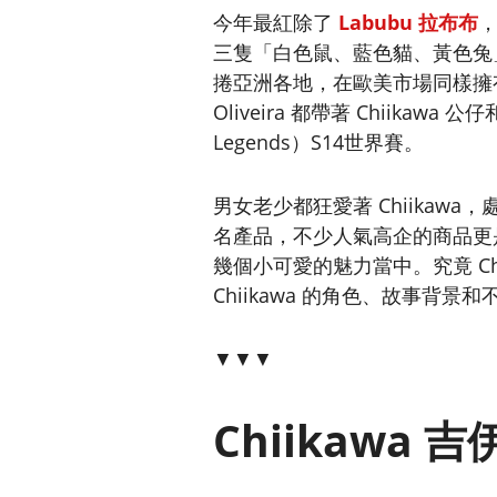
今年最紅除了
Labubu 拉布布
，
三隻「白色鼠、藍色貓、黃色兔
捲亞洲各地，在歐美市場同樣擁有極
Oliveira 都帶著 Chiikaw
Legends）S14世界賽。
男女老少都狂愛著 Chiikawa，處
名產品，不少人氣高企的商品更
幾個小可愛的魅力當中。究竟 Ch
Chiikawa 的角色、故事背
▼▼▼
Chiikawa