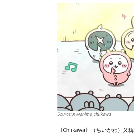
Source: X @anime_chiikawa
《Chiikawa》（ちいかわ