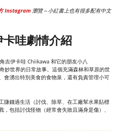
Instagram
瀏覽～小紅書上也有很多配有中文
 吉伊卡哇劇情介紹
角吉伊卡哇 Chiikawa 和它的朋友小八
i 在一個奇妙世界的日常故事。這個充滿森林和草原的世
、會湧出特別美食的食物泉，還有負責管理小可
工賺錢過生活（討伐、除草、在工廠幫水果貼標
戰，包括討伐怪物（經常會失敗且滿身是傷）、