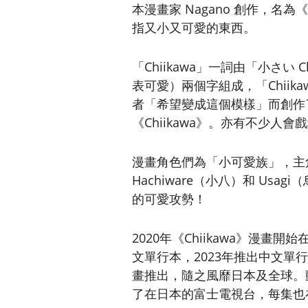
本漫畫家 Nagano 創作，名
指又小又可愛的東西。
「Chiikawa」一詞由「小さい C
表可愛）兩個字組成，「Chii
者「希望變成這個模樣」而創作
《Chiikawa》。亦有不少人會戲稱
漫畫角色們為「小可愛族」，主角團
Hachiware（小八）和 Us
的可愛攻勢！
2020年《Chiikawa》漫畫開始
文單行本，2023年推出中文單行本
畫推出，隨之風靡日本及全球。
了在日本的富士電視台，每集