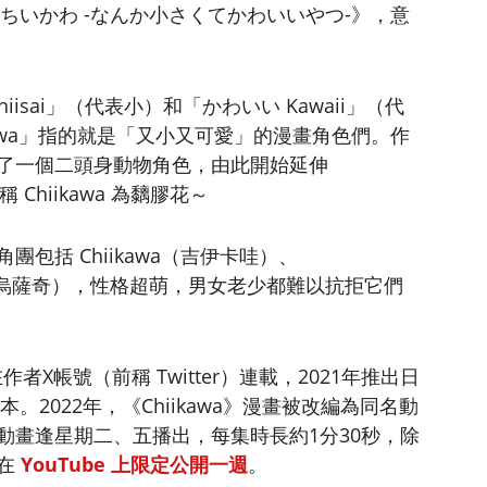
為《ちいかわ -なんか小さくてかわいいやつ-》，意
hiisai」（代表小）和「かわいい Kawaii」（代
kawa」指的就是「又小又可愛」的漫畫角色們。作
了一個二頭身動物角色，由此開始延伸
 Chiikawa 為黐膠花～
包括 Chiikawa（吉伊卡哇）、
agi（烏薩奇），性格超萌，男女老少都難以抗拒它們
在作者X帳號（前稱 Twitter）連載，2021年推出日
。2022年，《Chiikawa》漫畫被改編為同名動
動畫逢星期二、五播出，每集時長約1分30秒，除
也在
YouTube 上限定公開一週
。