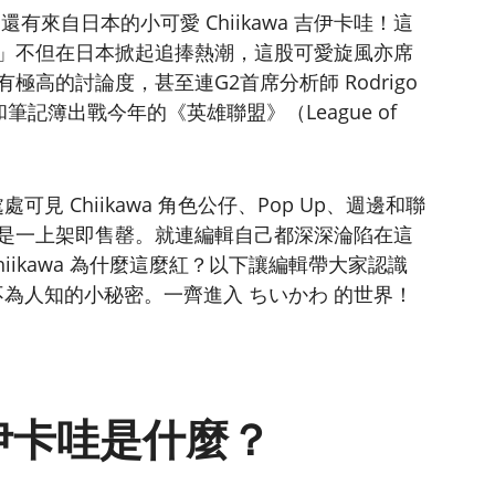
還有來自日本的小可愛 Chiikawa 吉伊卡哇！這
」不但在日本掀起追捧熱潮，這股可愛旋風亦席
高的討論度，甚至連G2首席分析師 Rodrigo
a 公仔和筆記簿出戰今年的《英雄聯盟》（League of
處可見 Chiikawa 角色公仔、Pop Up、週邊和聯
是一上架即售罄。就連編輯自己都深深淪陷在這
iikawa 為什麼這麼紅？以下讓編輯帶大家認識
景和不為人知的小秘密。一齊進入 ちいかわ 的世界！
 吉伊卡哇是什麼？