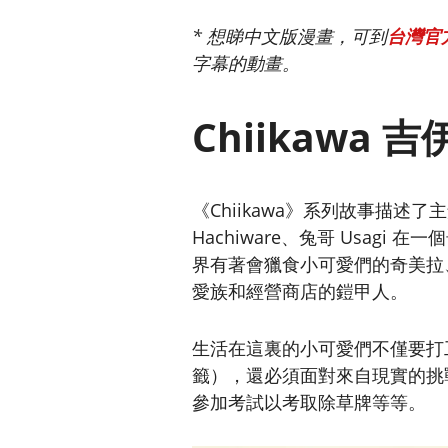
* 想睇中文版漫畫，可到
台灣官方 
字幕的動畫。
Chiikawa
《Chiikawa》系列故事描述了主
Hachiware、兔哥 Usag
界有著會獵食小可愛們的奇美拉
愛族和經營商店的鎧甲人。
生活在這裏的小可愛們不僅要打
籤），還必須面對來自現實的挑
參加考試以考取除草牌等等。