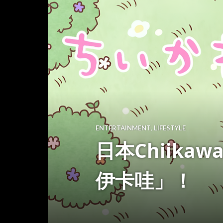
ENTERTAINMENT
,
LIFESTYLE
日本Chiik
伊卡哇」！