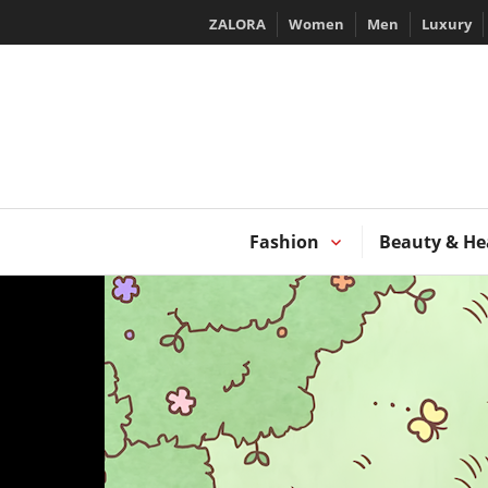
Skip
ZALORA
Women
Men
Luxury
to
content
T
Fashion
Beauty & He