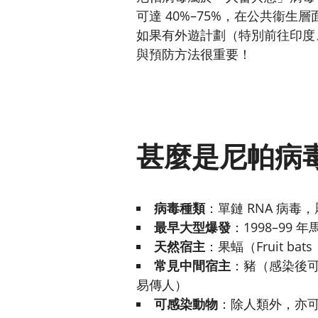
可達 40%–75%，在公共衞
如果有外遊計劃（特別前往印度
與預防方法很重要！
甚麼是尼帕病
病毒種類
：單鏈 RNA 病
最早大型爆發
：1998–99
天然宿主
：果蝠（Fruit 
常見中間宿主
：豬（感染後
易傳人）
可感染動物
：除人類外，亦