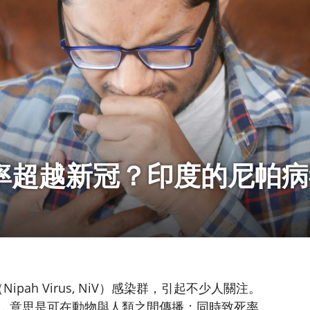
率超越新冠？印度的尼帕病
ipah Virus, NiV）感染群，引起不少人關注。
，意思是可在動物與人類之間傳播；同時致死率