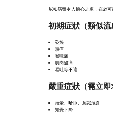
尼帕病毒令人擔心之處，在於可
初期症狀（類似流
發燒
頭痛
喉嚨痛
肌肉酸痛
嘔吐等不適
嚴重症狀（需立即
頭暈、嗜睡、意識混亂
知覺下降