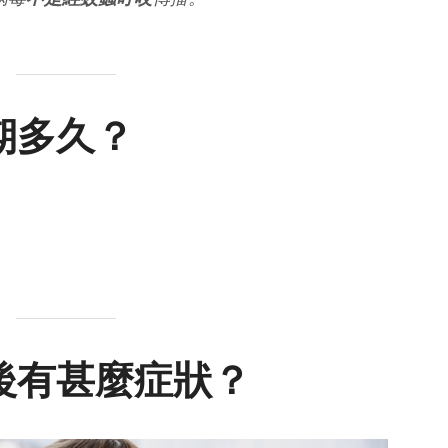
期多久？
後有甚麼症狀？