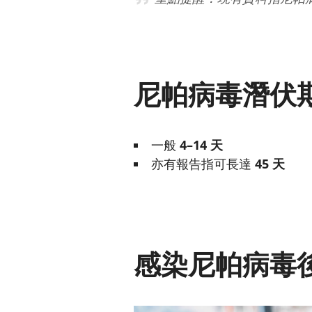
尼帕病毒潛伏
一般
4–14 天
亦有報告指可長達
45 天
感染尼帕病毒