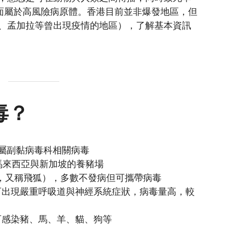
生層面屬於高風險病原體。香港目前並非爆發地區，但
、孟加拉等曾出現疫情的地區），了解基本資訊
毒？
毒，屬副黏病毒科相關病毒
 年馬來西亞與新加坡的養豬場
bats，又稱飛狐），多數不發病但可攜帶病毒
可出現嚴重呼吸道與神經系統症狀，病毒量高，較
可感染豬、馬、羊、貓、狗等