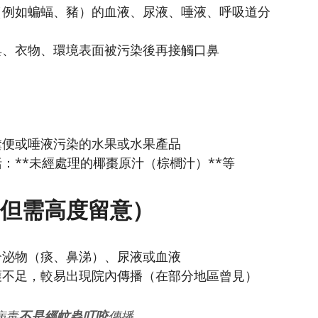
（例如蝙蝠、豬）的血液、尿液、唾液、呼吸道分
具、衣物、環境表面被污染後再接觸口鼻
糞便或唾液污染的水果或水果產品
：**未經處理的椰棗原汁（棕櫚汁）**等
見但需高度留意）
分泌物（痰、鼻涕）、尿液或血液
護不足，較易出現院內傳播（在部分地區曾見）
病毒
不是經蚊蟲叮咬
傳播。