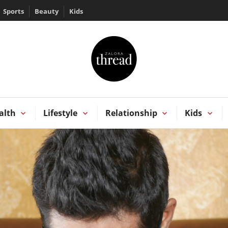
Sports
Beauty
Kids
HREAD by ZALORA
Kong
alth
Lifestyle
Relationship
Kids