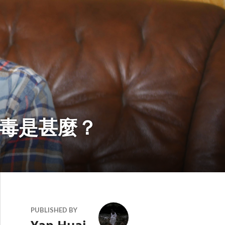
毒是甚麼？
PUBLISHED BY
Yap Huai