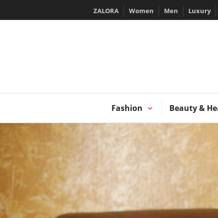
Skip
ZALORA
Women
Men
Luxury
to
content
T
Fashion
Beauty & He