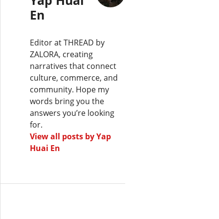
En
Editor at THREAD by
ZALORA, creating
narratives that connect
culture, commerce, and
community. Hope my
words bring you the
answers you’re looking
for.
View all posts by Yap
Huai En