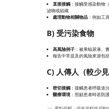
直接接觸
：接觸受感染動物
泌物或組織
處理動物相關物品
：例如工
B) 受污染食物
高風險例子
：被果蝠尿液、
報告中常提及的風險來源包括
C) 人傳人（較少
密切接觸
：接觸患者呼吸道
醫療環境
：照顧患者時若防
重點提醒：現有資料指尼帕