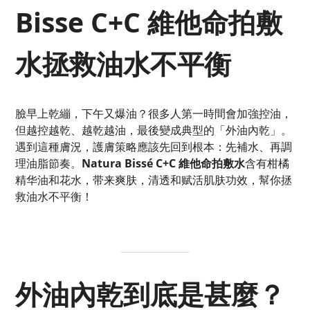
Bisse C+C 維他命拍敷
水拯救油水不平衡
臉早上乾繃，下午又爆油？很多人第一時間會加強控油，
但越控越乾、越乾越油，最後變成典型的「外油內乾」。
遇到這種膚況，護膚策略應該先回到根本：先補水、再調
理油脂節奏。
Natura Bissé C+C 維他命拍敷水
含有柑橘
精华油和花水，带来爽肤，清透和赋活肌肤功效，幫你拯
救油水不平衡！
外油內乾到底是甚麼？