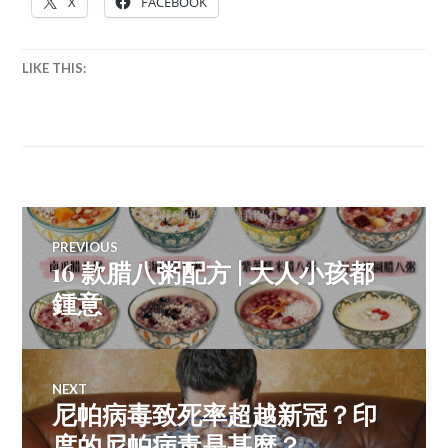
X
FACEBOOK
LIKE THIS:
Post
PREVIOUS
16 款腊八粥配方 | 大人小孩都
Previous
navigation
post:
鍾意
NEXT
尼帕病毒致死率超越新冠？印
Next
post:
度的尼帕病毒是甚麼？