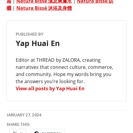
霜
|
Natura Bissé 潔及爽膚水
|
Natura Bissé 防
曬
|
Natura Bissé 沐浴及身體
PUBLISHED BY
Yap Huai En
Editor at THREAD by ZALORA, creating
narratives that connect culture, commerce,
and community. Hope my words bring you
the answers you’re looking for.
View all posts by Yap Huai En
JANUARY 27, 2026
SKINCARE
SHARE THIS: