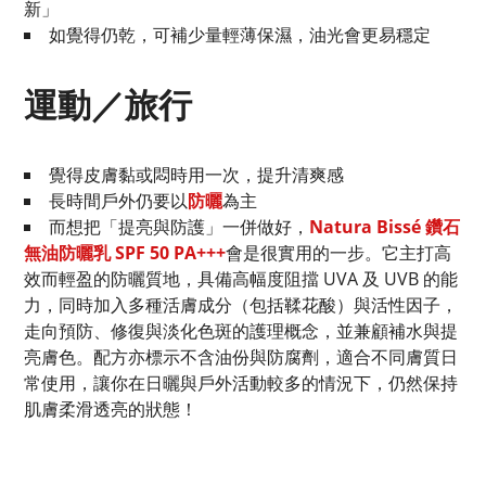
新」
如覺得仍乾，可補少量輕薄保濕，油光會更易穩定
運動／旅行
覺得皮膚黏或悶時用一次，提升清爽感
長時間戶外仍要以
防曬
為主
而想把「提亮與防護」一併做好，
Natura Bissé 鑽石
無油防曬乳 SPF 50 PA+++
會是很實用的一步。它主打高
效而輕盈的防曬質地，具備高幅度阻擋 UVA 及 UVB 的能
力，同時加入多種活膚成分（包括鞣花酸）與活性因子，
走向預防、修復與淡化色斑的護理概念，並兼顧補水與提
亮膚色。配方亦標示不含油份與防腐劑，適合不同膚質日
常使用，讓你在日曬與戶外活動較多的情況下，仍然保持
肌膚柔滑透亮的狀態！