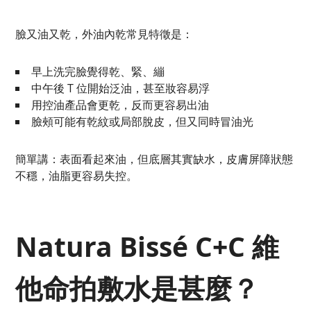
臉又油又乾，外油內乾常見特徵是：
早上洗完臉覺得乾、緊、繃
中午後 T 位開始泛油，甚至妝容易浮
用控油產品會更乾，反而更容易出油
臉頰可能有乾紋或局部脫皮，但又同時冒油光
簡單講：表面看起來油，但底層其實缺水，皮膚屏障狀態
不穩，油脂更容易失控。
Natura Bissé C+C 維
他命拍敷水是甚麼？