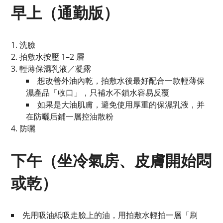
早上（通勤版）
洗臉
拍敷水按壓 1–2 層
輕薄保濕乳液／凝露
想改善外油內乾，拍敷水後最好配合一款輕薄保
濕產品「收口」，只補水不鎖水容易反覆
如果是大油肌膚，避免使用厚重的保濕乳液，并
在防曬后鋪一層控油散粉
防曬
下午（坐冷氣房、皮膚開始悶
或乾）
先用吸油紙吸走臉上的油，用拍敷水輕拍一層「刷