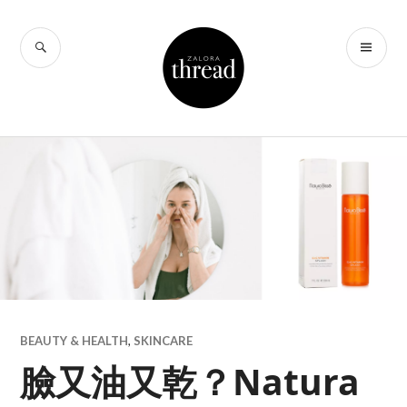
Skip
to
SEARCH
PR
THREAD by
content
ME
ZALORA Hong
Kong
BEAUTY & HEALTH
,
SKINCARE
臉又油又乾？Natura