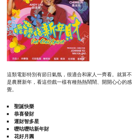
這類電影特別有節日氣氛，很適合和家人一齊看。就算不
是農曆新年，看這些戲一樣有種熱熱鬧鬧、開開心心的感
覺。
聖誕快樂
恭喜發財
運財智多星
嚦咕嚦咕新年財
花好月圓