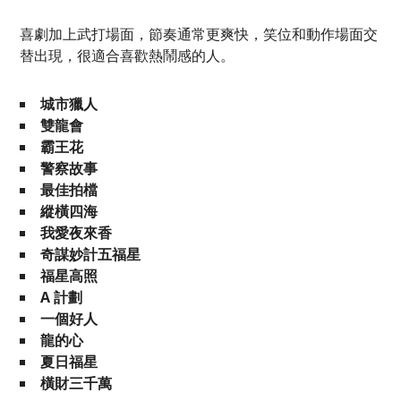
喜劇加上武打場面，節奏通常更爽快，笑位和動作場面交
替出現，很適合喜歡熱鬧感的人。
城市獵人
雙龍會
霸王花
警察故事
最佳拍檔
縱橫四海
我愛夜來香
奇謀妙計五福星
福星高照
A 計劃
一個好人
龍的心
夏日福星
橫財三千萬