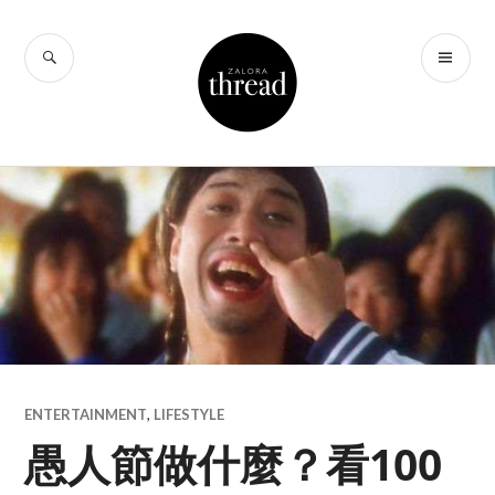
Skip
to
SEARCH
PR
THREAD by
content
ME
ZALORA Hong
Kong
ENTERTAINMENT
,
LIFESTYLE
愚人節做什麼？看100