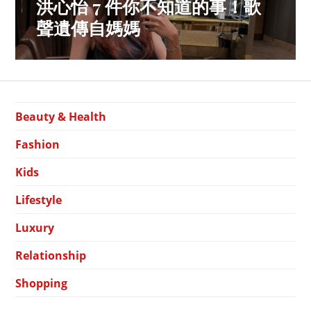
洪心怡 7 件你不知道的事！歌
Previous
navigation
post:
聲遺傳自媽媽
Beauty & Health
Fashion
Kids
Lifestyle
Luxury
Relationship
Shopping