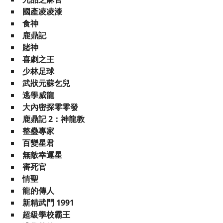
國產凌凌漆
食神
鹿鼎記
賭神
喜劇之王
少林足球
武狀元蘇乞兒
逃學威龍
大內密探零零發
鹿鼎記 2：神龍教
整蠱專家
百變星君
無敵幸運星
審死官
情聖
龍的傳人
新精武門 1991
超級學校霸王