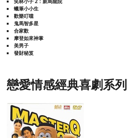
笑林小子 2：新烏龍院
蠟筆小小生
歡樂叮噹
鬼馬智多星
合家歡
摩登如來神掌
美男子
發財秘笈
戀愛情感經典喜劇系列