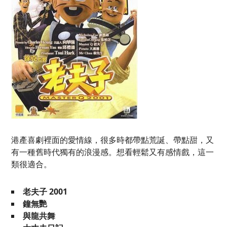
港產喜劇裡面的愛情線，很多時都帶點荒誕、帶點甜，又
有一種舊時代獨有的浪漫感。想看輕鬆又有感情戲，這一
類很適合。
老夫子 2001
鐘無艷
與龍共舞