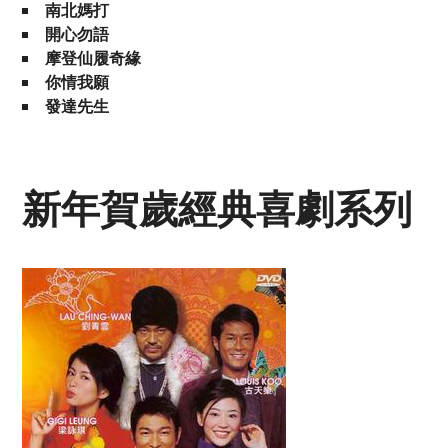
南北媽打
開心勿語
摩登仙履奇緣
你情我願
發達先生
新年賀歲經典喜劇系列