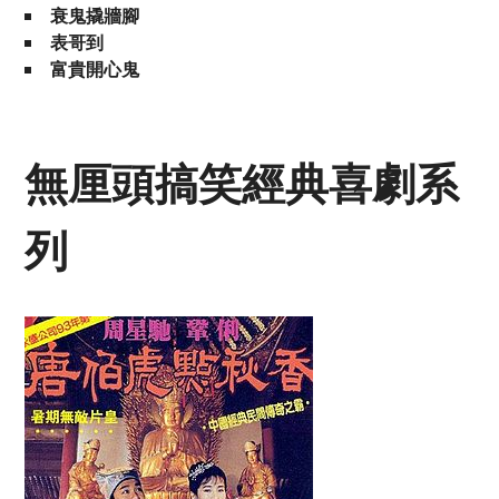
衰鬼撬牆腳
表哥到
富貴開心鬼
無厘頭搞笑經典喜劇系
列