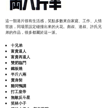
這一類港片很有生活感，笑點多數來自家庭、工作、人情
世故，同場景設定碰撞出來的火花。彪叔、達叔、許氏兄
弟的作品，很多都屬於這一派。
十兄弟
富貴逼人
富貴再逼人
雙肥臨門
鐵板燒
半斤八兩
賣身契
雞同鴨講
打工皇帝
無敵反斗星
笑林小子