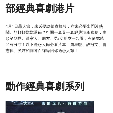
部經典喜劇港片
4月1日愚人節，未必要諗整蠱橋段，亦未必要出門湊熱
鬧。想輕輕鬆鬆過節？打開一套又一套經典港產喜劇，由
頭笑到尾。跟家人、朋友、男/女朋友一起看，有儀式感
又有分寸！以下是愚人節必看片單，周星馳、許冠文、曾
志偉、吳君如同陳百祥等陪你過愚人節！
動作經典喜劇系列