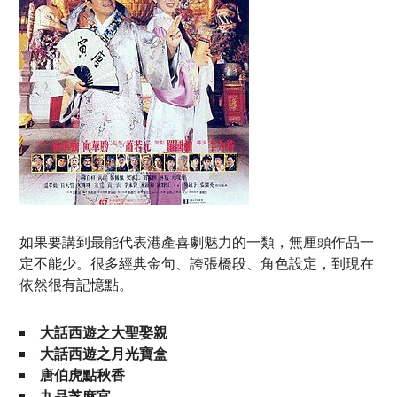
如果要講到最能代表港產喜劇魅力的一類，無厘頭作品一
定不能少。很多經典金句、誇張橋段、角色設定，到現在
依然很有記憶點。
大話西遊之大聖娶親
大話西遊之月光寶盒
唐伯虎點秋香
九品芝麻官