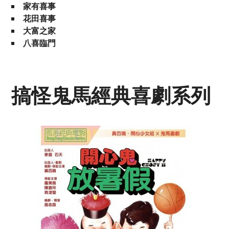
家有喜事
花田喜事
大富之家
八喜臨門
搞怪鬼馬經典喜劇系列