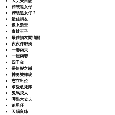
大丈夫日記
精裝追女仔
精裝追女仔 2
最佳損友
返老還童
青蛙王子
最佳損友闖情關
夜夜伴肥嬌
一妻兩夫
一屋兩妻
四千金
長短腳之戀
神勇雙妹嘜
志在出位
求愛敢死隊
鬼馬飛人
呷醋大丈夫
追男仔
天賜良緣