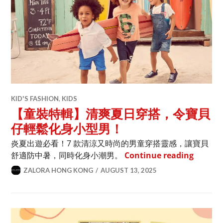
KID'S FASHION
,
KIDS
【童裝特輯】清爽夏日穿搭，令寶貝
仔輕鬆化身小型男！
炎夏出遊必看！7 款清涼又時尚的男童穿搭靈感，讓寶貝
【童裝
舒適防中暑，同時化身小潮男。
Continue reading
ZALORA HONG KONG
AUGUST 13, 2025