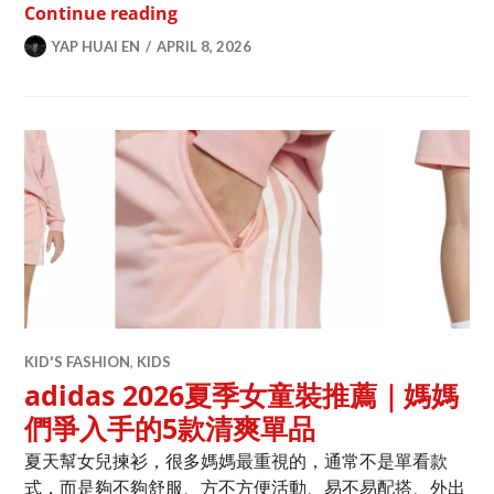
小朋友成日忘東忘西？吃這12樣補腦食
Continue reading
YAP HUAI EN
APRIL 8, 2026
KID'S FASHION
,
KIDS
adidas 2026夏季女童裝推薦｜媽媽
們爭入手的5款清爽單品
夏天幫女兒揀衫，很多媽媽最重視的，通常不是單看款
式，而是夠不夠舒服、方不方便活動、易不易配搭、外出