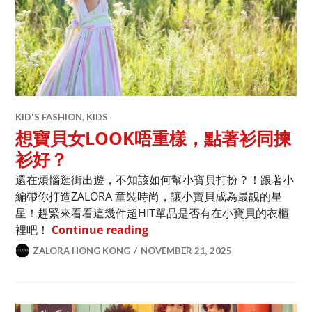
KID'S FASHION
,
KIDS
想寶貝女LOOK唔重樣，點著衫同揀
衫好？
還在煩惱逛街出遊，不知該如何幫小寶貝打扮？！跟著小
編帶你打造ZALORA 童裝時尚，讓小寶貝成為最靚的星
星！趕緊來看看這幾件超HIT單品是否有在小寶貝的衣櫃
想寶貝女LOOK唔重樣，點著衫
裡吧！
Continue reading
ZALORA HONG KONG
NOVEMBER 21, 2025