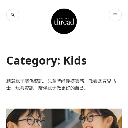
Skip
to
SEARCH
PR
THREAD by
content
ME
ZALORA Hong
Kong
Category:
Kids
精選親子關係資訊、兒童時尚穿搭靈感、教養及育兒貼
士、玩具資訊，陪伴親子做更好的自己。