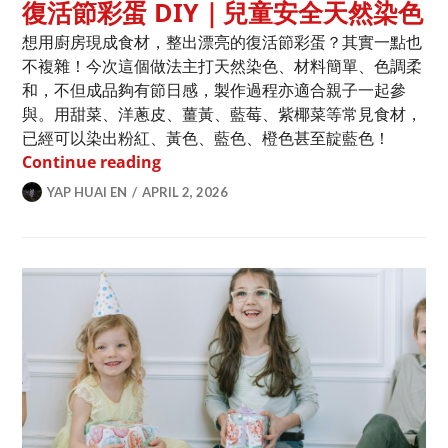
復活節彩蛋 DIY｜兒童安全天然染色
想用廚房現成食材，整出漂亮的復活節彩蛋？其實一點也
不複雜！今次這個做法主打天然染色、材料簡單、色調柔
和，不但成品夠有節日感，製作過程亦適合親子一起參
與。用甜菜、洋蔥皮、薑黃、藍莓、紫椰菜等常見食材，
已經可以染出粉紅、黃色、藍色、橙色甚至靛藍色！
復活節彩蛋 DIY｜兒童安全天然染色
Continue reading
YAP HUAI EN
APRIL 2, 2026