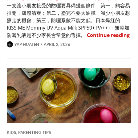
一支讓小朋友接受的防曬要具備幾個條件：第一，夠容易
推開，膚感清爽；第二，塗完不要太油膩，減少小朋友想
擦走的機會；第三，防曬系數不能太低。日本爆紅的
KISS ME Mommy UV Aqua Milk SPF50+ PA++++ 無添加
兒
防曬乳液是不少家長會留意的選擇。
Continue reading
YAP HUAI EN
APRIL 2, 2026
KIDS
,
PARENTING TIPS