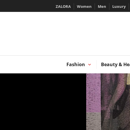
Skip
ZALORA
Women
Men
Luxury
to
content
T
Fashion
Beauty & He