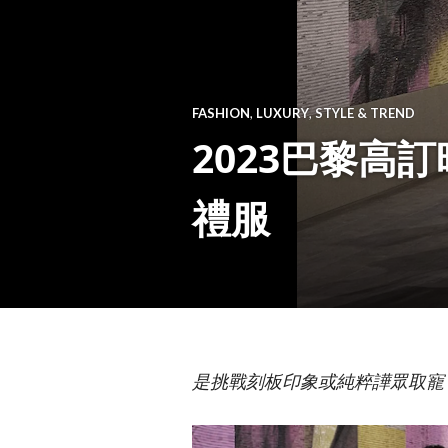
FASHION
,
LUXURY
,
STYLE & TREND
2023巴黎高
禮服
是挑戰刻板印象或純粹譁眾取寵