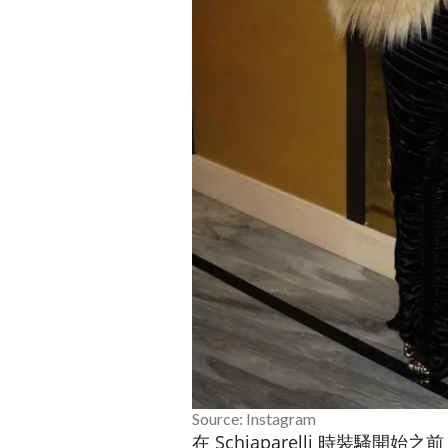
Source: Instagram
在 Schiaparelli 時裝騷開始