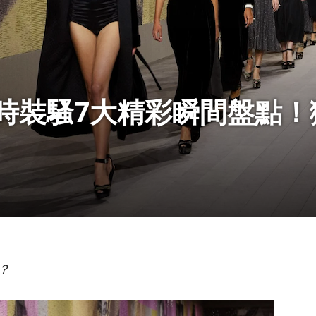
訂時裝騷7大精彩瞬間盤點
？