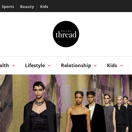
Sports
Beauty
Kids
HREAD by ZALORA
Kong
alth
Lifestyle
Relationship
Kids