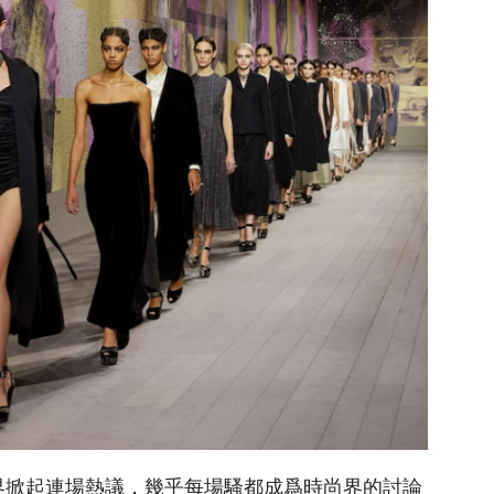
尚界掀起連場熱議，幾乎每場騷都成爲時尚界的討論