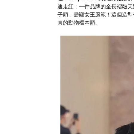
速走紅：一件品牌的全長褶皺天
子頭，盡顯女王風範！這個造型
真的動物標本頭。