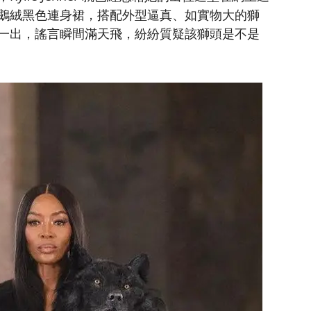
鵝絨黑色連身裙，搭配外型逼真、如實物大的獅
一出，謠言瞬間滿天飛，紛紛質疑該獅頭是不是