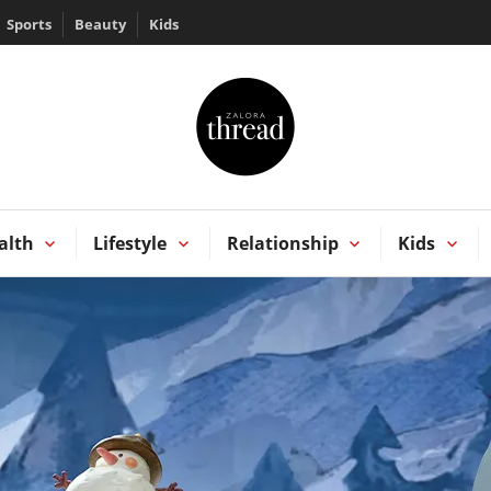
Sports
Beauty
Kids
HREAD by ZALORA
Kong
alth
Lifestyle
Relationship
Kids