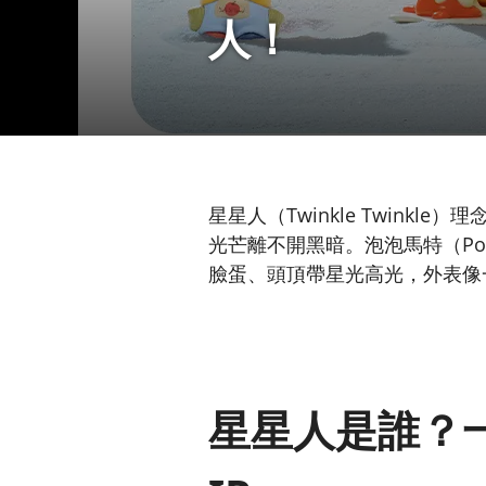
人！
星星人（Twinkle Twinkle）理念：“S
光芒離不開黑暗。泡泡馬特（Po
臉蛋、頭頂帶星光高光，外表像
星星人是誰？