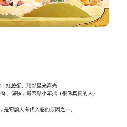
體、紅臉蛋、頭部星光高光
好奇、倔強，還帶點小笨拙（很像真實的人）
，是它讓人有代入感的原因之一。