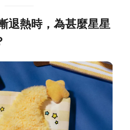
 漸漸退熱時，為甚麼星星
？