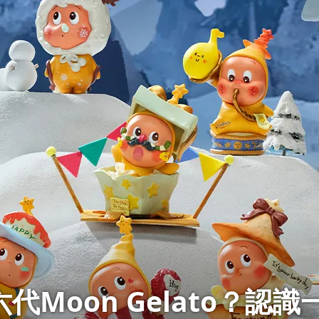
代Moon Gelato？認