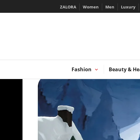
Skip
ZALORA
Women
Men
Luxury
to
content
T
Fashion
Beauty & He