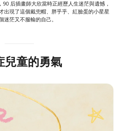
間，90 后插畫師大欣當時正經歷人生迷茫與遺憾，
才出現了這個戴兜帽、胖乎乎、紅臉蛋的小星星
個迷茫又不服輸的自己。
症兒童的勇氣