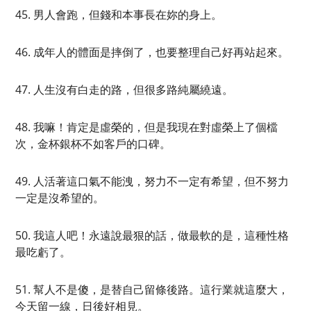
45. 男人會跑，但錢和本事長在妳的身上。
46. 成年人的體面是摔倒了，也要整理自己好再站起來。
47. 人生沒有白走的路，但很多路純屬繞遠。
48. 我嘛！肯定是虛榮的，但是我現在對虛榮上了個檔
次，金杯銀杯不如客戶的口碑。
49. 人活著這口氣不能洩，努力不一定有希望，但不努力
一定是沒希望的。
50. 我這人吧！永遠說最狠的話，做最軟的是，這種性格
最吃虧了。
51. 幫人不是傻，是替自己留條後路。這行業就這麼大，
今天留一線，日後好相見。