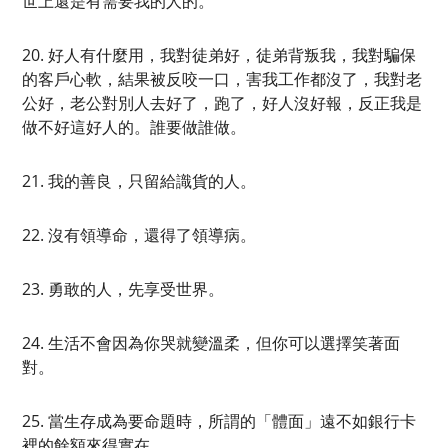
世上還是有需要我的人的。
20. 好人有什麼用，我對徒弟好，徒弟背叛我，我對騙保
的客戶心軟，結果被反咬一口，害我工作都沒了，我對老
公好，老公對別人去好了，跑了，好人沒好報，反正我是
做不好這好人的。誰要做誰做。
21. 我的善良，只留給識貨的人。
22. 沒有領導命，還得了領導病。
23. 勇敢的人，先享受世界。
24. 生活不會因為你哭就變溫柔，但你可以選擇笑著面
對。
25. 當生存成為要命題時，所謂的「體面」遠不如銀行卡
裡的餘額來得實在。