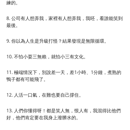
練的。
8. 公司有人想弄我，家裡有人想弄我，我呸，看誰能笑到
最後。
9. 你以為人生是升級打怪？結果發現是無限循環。
10. 不怕小耍三無賴，就怕小三有文化。
11. 極端情況下，別說差一天，差1小時、1分鐘，煮熟的
鴨子都有可能飛了。
12. 人活一口氣，在難也要自己撐住。
13. 人們你懂得呀！都是笑人無，恨人有，我混得比他們
好，他們肯定要在我身上潑髒水的。