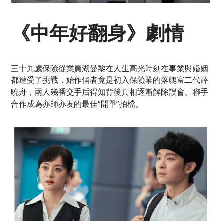
《中年好翻身》劇情
三十九歲保險從業員湖曼黎在人生高光時刻在事業與婚姻
都遭受了挑戰，始作俑者竟是初入保險業的落魄富二代薛
曉舟，兩人幾番交手后得知背後真相逐漸解除誤會、聯手
合作成為亦師亦友的最佳“開單”拍檔。