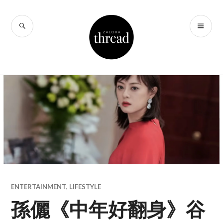
Skip
to
SEARCH
PR
THREAD by
content
ME
ZALORA Hong
Kong
ENTERTAINMENT
,
LIFESTYLE
孫儷《中年好翻身》谷