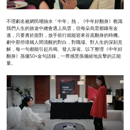
不理劇名被網民嘲抽水「中年」熱，《中年好翻身》教識
我們人生的旅途中總會遇上烏雲，但每朵烏雲都鑲有金
邊，只要勇於面對，放手前行就能迎來谷底翻身的時機。
劇中那些堪稱人間清醒的對白，對職場、對人生的深刻見
解，每一句都能引起共鳴、發人深省。以下整理《中年好
翻身》孫儷50+金句語錄，一齊感受孫儷絕地反擊的正能
量。