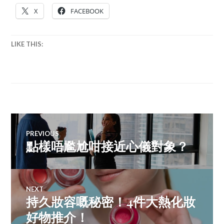
中
X
FACEBOOK
年
好
翻
LIKE THIS:
身
Post
PREVIOUS
點樣唔尷尬咁接近心儀對象？
Previous
navigation
post:
NEXT
持久妝容嘅秘密！4件大熱化妝
Next
post:
好物推介！