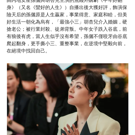
由內地女星孫儷與胡杏兒主演的無綫外購劇《中年好翻
身》（又名《蠻好的人生》）自播出後大獲好評，飾演保
險天后的孫儷原是人生贏家，事業得意、家庭和睦，但美
好生活一朝化為烏有，「最強小三」胡杏兒介入婚姻，硬
搶老公；被行業封殺、徒弟背叛。中年女子跌入谷底，前
有狼後有虎，當人生似乎沒有希望，孫儷不僅咬牙由谷底
爬起翻身，更手撕小三、重整事業，在逆境中堅毅向前，
在絕境中找回自己。