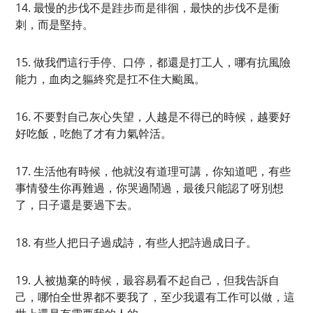
14. 最慢的步伐不是跬步而是徘徊，最快的步伐不是衝
刺，而是堅持。
15. 做我們這行手停、口停，都還是打工人，哪有抗風險
能力，血肉之軀終究是扛不住大颱風。
16. 不要對自己灰心失望，人越是不得已的時候，越要好
好吃飯，吃飽了才有力氣幹活。
17. 生活他有時候，他就沒有道理可講，你知道吧，有些
事情發生你再難過，你哭過鬧過，最後只能認了呀別想
了，日子還是要過下去。
18. 有些人把日子過成詩，有些人把詩過成日子。
19. 人被拋棄的時候，最容易看不起自己，但我告訴自
己，哪怕全世界都不要我了，至少我還有工作可以做，這