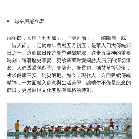
端午節是什麼
端午節，又稱「五五節」、「龍舟節」、「端陽節」或
「詩人節」，定於每年農曆五月初五，是華人四大傳統節
日之一。這個節日原是夏季迎陽驅邪、送走五瘟神的重要
時刻，隨著歷史演變，更承載著對愛國詩人屈原的深切懷
念。人們透過包粽子、賽龍舟、掛香包、插艾草等習俗，
祈求健康平安、消災解厄。如今，現代人一方面延續傳統
精神，一方面融入創意與生活美學，讓端午不僅是紀念的
節日，更是展現文化態度與風格的時刻。