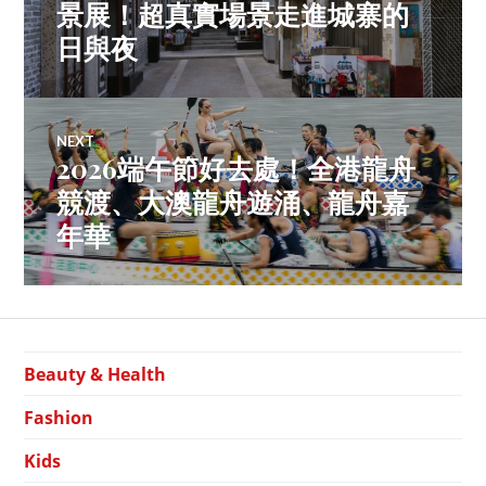
navigation
post:
景展！超真實場景走進城寨的
日與夜
NEXT
2026端午節好去處！全港龍舟
Next
post:
競渡、大澳龍舟遊涌、龍舟嘉
年華
Beauty & Health
Fashion
Kids