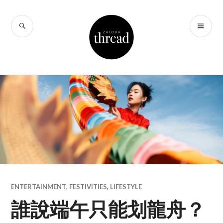
Skip
to
SEARCH
PR
THREAD by
content
ME
ZALORA Hong
Kong
ENTERTAINMENT
,
FESTIVITIES
,
LIFESTYLE
誰說端午只能划龍舟？