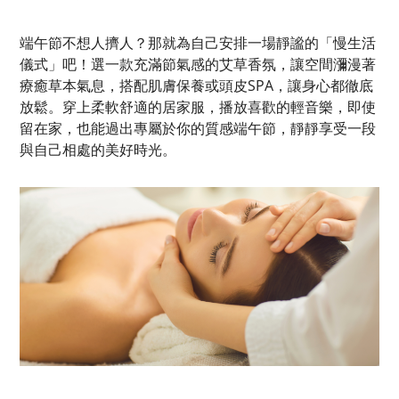
端午節不想人擠人？那就為自己安排一場靜謐的「慢生活
儀式」吧！選一款充滿節氣感的艾草香氛，讓空間瀰漫著
療癒草本氣息，搭配肌膚保養或頭皮SPA，讓身心都徹底
放鬆。穿上柔軟舒適的居家服，播放喜歡的輕音樂，即使
留在家，也能過出專屬於你的質感端午節，靜靜享受一段
與自己相處的美好時光。