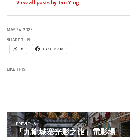
View all posts by Tan Ying
MAY 26, 2025
SHARE THIS:
端
X
FACEBOOK
午
節
LIKE THIS:
Post
PREVIOUS
「九龍城寨光影之旅」電影場
Previous