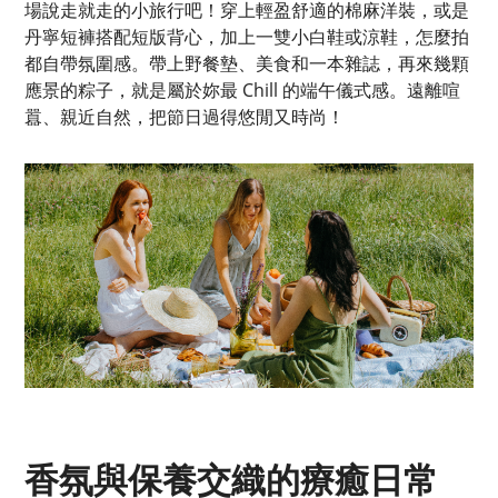
場說走就走的小旅行吧！穿上輕盈舒適的棉麻洋裝，或是
丹寧短褲搭配短版背心，加上一雙小白鞋或涼鞋，怎麼拍
都自帶氛圍感。帶上野餐墊、美食和一本雜誌，再來幾顆
應景的粽子，就是屬於妳最 Chill 的端午儀式感。遠離喧
囂、親近自然，把節日過得悠閒又時尚！
香氛與保養交織的療癒日常