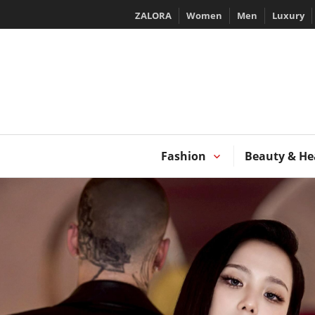
Skip
ZALORA
Women
Men
Luxury
to
content
T
Fashion
Beauty & He