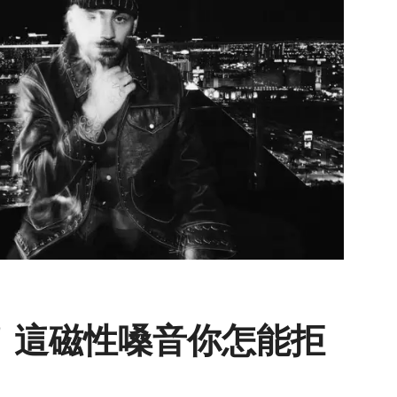
ayn！這磁性嗓音你怎能拒