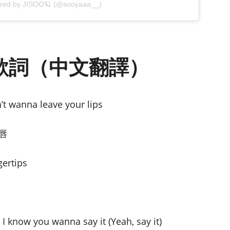
ared by JISOO🪐 (@sooyaaa__)
ed 歌詞（中文翻譯）
n’t wanna leave your lips
唇
gertips
 I know you wanna say it (Yeah, say it)