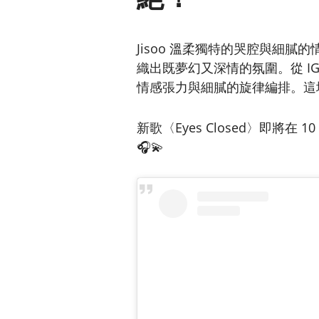
Jisoo 溫柔獨特的哭腔與細膩
織出既夢幻又深情的氛圍。從 IG
情感張力與細膩的旋律編排。這
新歌〈Eyes Closed〉即將在
🎧💫