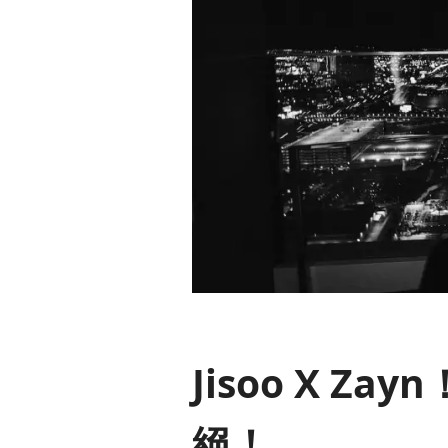
Jisoo X Z
絕！