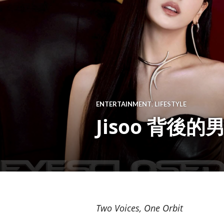
ENTERTAINMENT
,
LIFESTYLE
Jisoo 背後
Two Voices, One Orbit