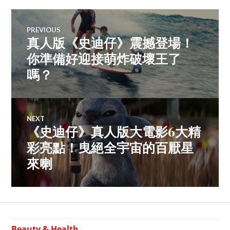
Post
PREVIOUS
真人版《史迪仔》震撼登場！
Previous
navigation
post:
你準備好迎接萌炸破壞王了
嗎？
NEXT
《史迪仔》真人版大電影6大精
Next
post:
彩亮點！曳絕全宇宙的百厭星
來喇
Beauty & Health