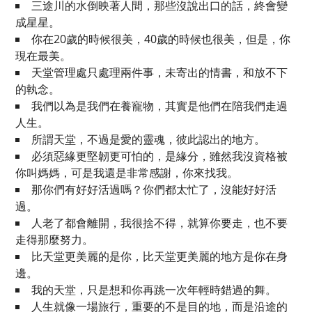
三途川的水倒映著人間，那些沒說出口的話，終會變
成星星。
你在20歲的時候很美，40歲的時候也很美，但是，你
現在最美。
天堂管理處只處理兩件事，未寄出的情書，和放不下
的執念。
我們以為是我們在養寵物，其實是他們在陪我們走過
人生。
所謂天堂，不過是愛的靈魂，彼此認出的地方。
必須惡緣更堅韌更可怕的，是緣分，雖然我沒資格被
你叫媽媽，可是我還是非常感謝，你來找我。
那你們有好好活過嗎？你們都太忙了，沒能好好活
過。
人老了都會離開，我很捨不得，就算你要走，也不要
走得那麼努力。
比天堂更美麗的是你，比天堂更美麗的地方是你在身
邊。
我的天堂，只是想和你再跳一次年輕時錯過的舞。
人生就像一場旅行，重要的不是目的地，而是沿途的