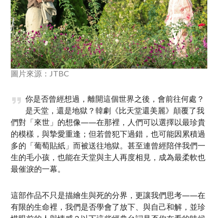
圖片來源：JTBC
你是否曾經想過，離開這個世界之後，會前往何處？
是天堂，還是地獄？韓劇《比天堂還美麗》顛覆了我
們對「來世」的想像——在那裡，人們可以選擇以最珍貴
的模樣，與摯愛重逢；但若曾犯下過錯，也可能因累積過
多的「葡萄貼紙」而被送往地獄。甚至連曾經陪伴我們一
生的毛小孩，也能在天堂與主人再度相見，成為最柔軟也
最催淚的一幕。
這部作品不只是描繪生與死的分界，更讓我們思考——在
有限的生命裡，我們是否學會了放下、與自己和解，並珍