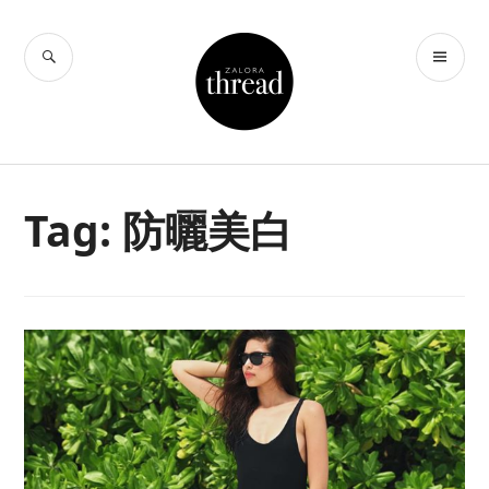
Skip
to
SEARCH
PR
THREAD by
content
ME
ZALORA Hong
Kong
Tag:
防曬美白