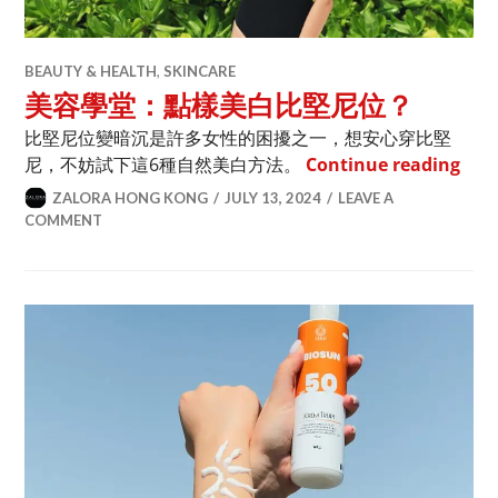
BEAUTY & HEALTH
,
SKINCARE
美容學堂：點樣美白比堅尼位？
比堅尼位變暗沉是許多女性的困擾之一，想安心穿比堅
美容
尼，不妨試下這6種自然美白方法。
Continue reading
ZALORA HONG KONG
JULY 13, 2024
LEAVE A
COMMENT