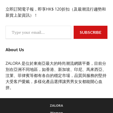
立即訂閱電子報，即享HK$ 120折扣（及最潮流行趨勢和
新貨上架資訊）！
Type your email…
SUBSCRIBE
About Us
ZALORA 是位於東南亞最大的時尚潮流網購平臺，目前分
別在亞洲不同地區，如香港、新加坡、印尼、馬來西亞、
汶莱、菲律賓等都有各自的穩定市場，品質與服務的堅持
大受客戶愛戴，多樣化產品選擇讓男男女女都能開心血
拼。
ZALORA
Women