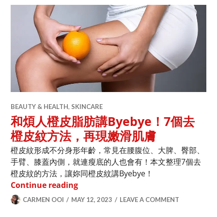
BEAUTY & HEALTH
,
SKINCARE
和煩人橙皮脂肪講Byebye！7個去
橙皮紋方法，再現嫩滑肌膚
橙皮紋形成不分身形年齡，常見在腰腹位、大脾、臀部、
手臂、膝蓋內側，就連瘦底的人也會有！本文整理7個去
橙皮紋的方法，讓妳同橙皮紋講Byebye！
和煩人橙皮脂肪講Byebye！7個去橙
Continue reading
CARMEN OOI
MAY 12, 2023
LEAVE A COMMENT