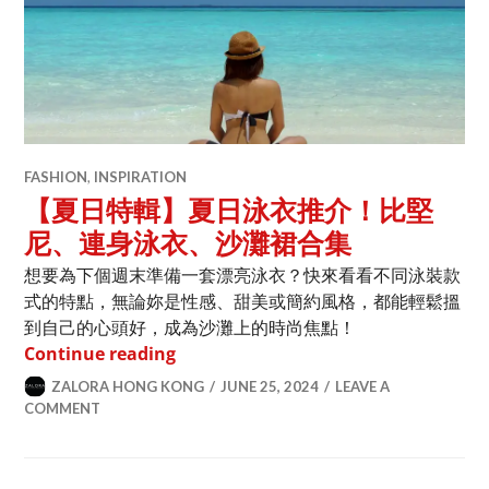
FASHION
,
INSPIRATION
【夏日特輯】夏日泳衣推介！比堅
尼、連身泳衣、沙灘裙合集
想要為下個週末準備一套漂亮泳衣？快來看看不同泳裝款
式的特點，無論妳是性感、甜美或簡約風格，都能輕鬆搵
到自己的心頭好，成為沙灘上的時尚焦點！
【夏日特輯】夏日泳衣推介！比堅尼、
Continue reading
ZALORA HONG KONG
JUNE 25, 2024
LEAVE A
COMMENT