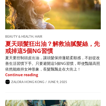
BEAUTY & HEALTH
,
HAIR
夏天頭髮狂出油？解救油膩髮絲，先
戒掉這5個NG習慣
夏天要控制頭皮出油，讓頭髮保持蓬鬆柔順感，不妨從改
善生活習慣下手。只要避開這5個NG習慣，即使豔陽高照
依然能維持女神形象，長髮飄飄走在大街上！
夏天頭髮狂出油？解救油膩髮絲，先戒掉
Continue reading
ZALORA HONG KONG
JUNE 9, 2025