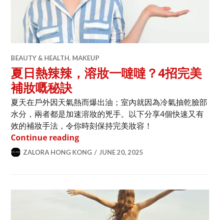
BEAUTY & HEALTH
,
MAKEUP
夏日熱辣辣，溶妝一噠噠？4招完美
補妝嘅秘訣
夏天在戶外因天氣熱而爆出油；室內就因為冷氣抽乾臉部
水分，兩者都是加速溶妝的兇手。以下分享4個快速又有
效的補妝手法，令你時刻保持完美妝容！
夏日熱辣辣，溶妝一噠噠？4招完美補妝
Continue reading
ZALORA HONG KONG
JUNE 20, 2025