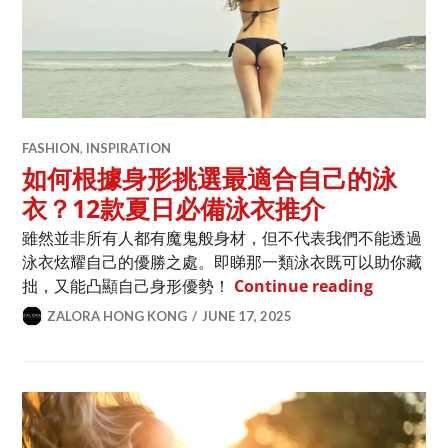
FASHION
,
INSPIRATION
如何根據身形挑選最適合自己的泳
衣？12款夏日必備泳衣推介
雖然並非所有人都有魔鬼般身材，但不代表我們不能透過
泳衣炫耀自己的優勝之處。即睇那一類泳衣既可以助你藏
如何根據
拙，又能凸顯自己身形優勢！
Continue reading
ZALORA HONG KONG
JUNE 17, 2025