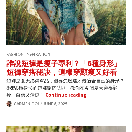
FASHION
,
INSPIRATION
誰說短褲是瘦子專利？「6種身形」
短褲穿搭秘訣，這樣穿顯瘦又好看
短褲是夏天必備單品，但要怎麼選才最適合自己的身形？
盤點6種身形的短褲穿搭法則，教你在今個夏天穿得顯
誰說短褲是瘦子專利
瘦、自信又清涼！
Continue reading
CARMEN OOI
JUNE 6, 2025