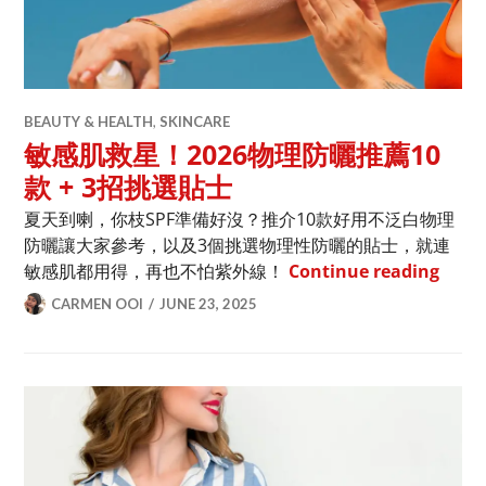
BEAUTY & HEALTH
,
SKINCARE
敏感肌救星！2026物理防曬推薦10
款 + 3招挑選貼士
夏天到喇，你枝SPF準備好沒？推介10款好用不泛白物理
防曬讓大家參考，以及3個挑選物理性防曬的貼士，就連
敏感肌
敏感肌都用得，再也不怕紫外線！
Continue reading
CARMEN OOI
JUNE 23, 2025