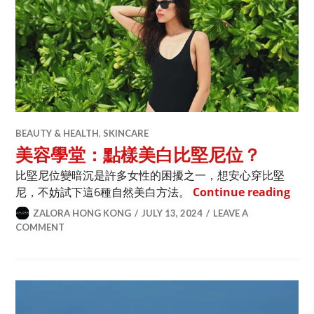
BEAUTY & HEALTH
,
SKINCARE
美容學堂：點樣美白比堅尼位？
比堅尼位變暗沉是許多女性的困擾之一，想安心穿比堅
美容
尼，不妨試下這6種自然美白方法。
Continue reading
ZALORA HONG KONG
JULY 13, 2024
LEAVE A
COMMENT