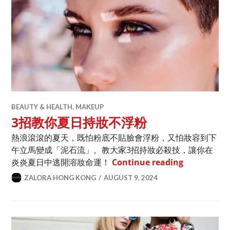
BEAUTY & HEALTH
,
MAKEUP
3招教你夏日持妝不浮粉
熱浪滾滾的夏天，既怕粉底不貼臉會浮粉，又怕妝容到下
午立馬變成「泥石流」。教大家3招持妝必殺技，讓你在
3招教你夏
炎炎夏日中逃開溶妝命運！
Continue reading
ZALORA HONG KONG
AUGUST 9, 2024