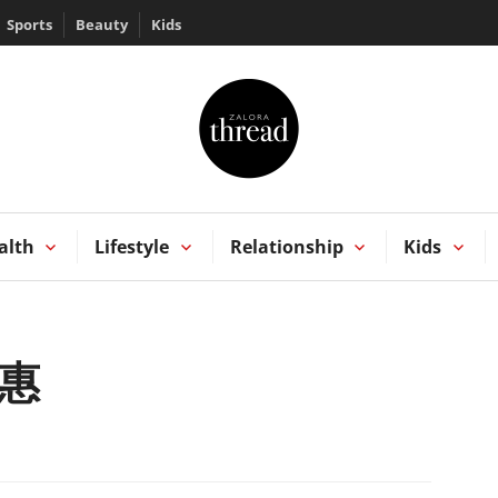
Sports
Beauty
Kids
HREAD by ZALORA
Kong
alth
Lifestyle
Relationship
Kids
優惠