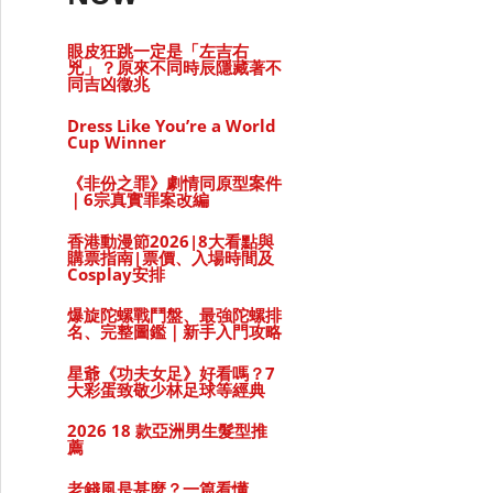
眼皮狂跳一定是「左吉右
兇」？原來不同時辰隱藏著不
同吉凶徵兆
Dress Like You’re a World
Cup Winner
《非份之罪》劇情同原型案件
｜6宗真實罪案改編
慳錢攻略｜10倍超抵優惠、VIP獨家禮遇、名牌激減
香港動漫節2026|8大看點與
購票指南|票價、入場時間及
Cosplay安排
爆旋陀螺戰鬥盤、最強陀螺排
名、完整圖鑑｜新手入門攻略
星爺《功夫女足》好看嗎？7
大彩蛋致敬少林足球等經典
2026 18 款亞洲男生髮型推
薦
老錢風是甚麼？一篇看懂