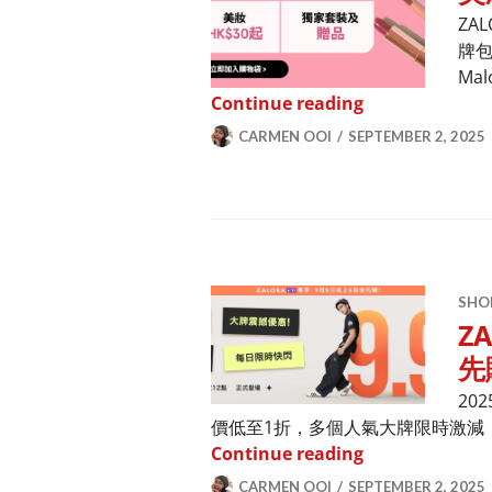
ZA
牌包括
Ma
ZALORA美妝
Continue reading
CARMEN OOI
SEPTEMBER 2, 2025
SHO
Z
先
20
價低至1折，多個人氣大牌限時激減，
ZALORA 9
Continue reading
CARMEN OOI
SEPTEMBER 2, 2025