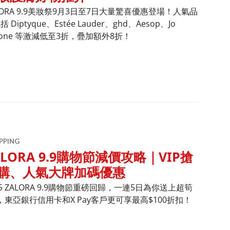
LORA 9.9美妝祭9月3日至7日大量驚喜優惠登場！人氣品
 Diptyque、Estée Lauder、ghd、Aesop、Jo
lone 等激減低至3折，疊加額外8折！
祭減價攻略｜10+斷貨王美妝護膚好物推介
PPING
ALORA 9.9購物節減價攻略｜VIP搶
購、人氣大牌加碼優惠
25 ZALORA 9.9購物節重磅回歸，一連5日為你送上超筍
東亞銀行信用卡和X Pay客戶更可享最高$100折扣！
.9購物節減價攻略｜VIP搶先購、人氣大牌加碼優惠