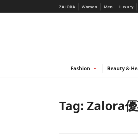
Skip
ZALORA
Women
Men
Luxury
to
content
T
Fashion
Beauty & He
Tag:
Zalora