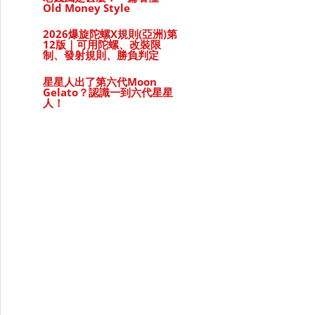
Old Money Style
2026爆旋陀螺X規則(亞洲)第
12版｜可用陀螺、改裝限
制、發射規則、勝負判定
星星人出了第六代Moon
Gelato？認識一到六代星星
人！