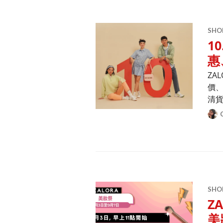
SHO
1
惠
ZA
價、
清
SHO
Z
美