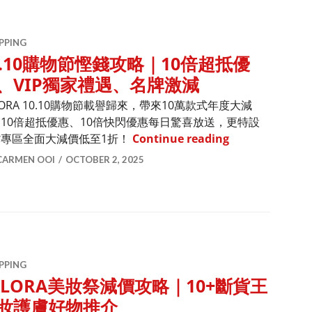
PPING
0.10購物節慳錢攻略｜10倍超抵優
、VIP獨家禮遇、名牌激減
LORA 10.10購物節載譽歸來，帶來10萬款式年度大減
10倍超抵優惠、10倍快閃優惠每日驚喜放送，更特設
10.10購物節
貨專區全面大減價低至1折！
Continue reading
CARMEN OOI
OCTOBER 2, 2025
PPING
ALORA美妝祭減價攻略｜10+斷貨王
妝護膚好物推介