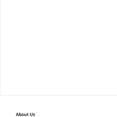
024】優惠搶先睇 + 6大必掃品牌推介
About Us