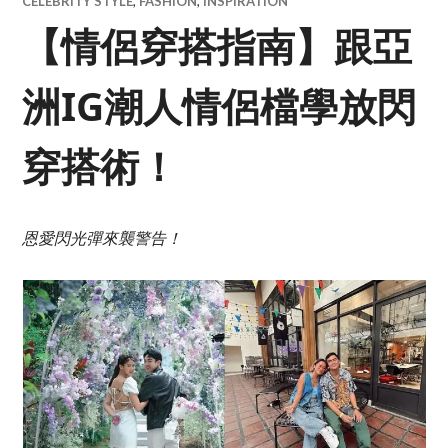
CELEBRITY STYLE
,
FASHION
,
INSPIRATION
【情侶穿搭指南】跟亞
洲IG潮人情侶檔學放閃
穿搭術！
恩愛閃光彈來襲警告！