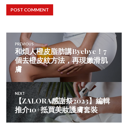
Post
PREVIOUS
和煩人橙皮脂肪講Byebye！7
Previous
navigation
post:
個去橙皮紋方法，再現嫩滑肌
膚
NEXT
【ZALORA感謝祭2023】編輯
Next
post:
推介10+抵買美妝護膚套裝