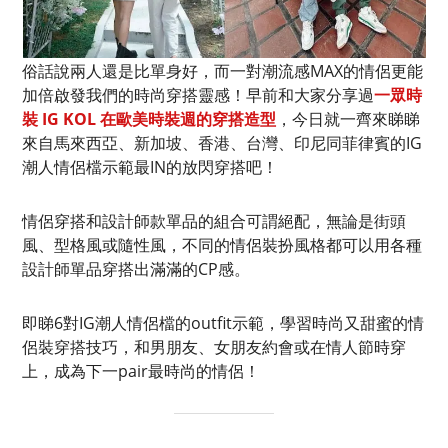
俗話說兩人還是比單身好，而一對潮流感MAX的情侶更能
加倍啟發我們的時尚穿搭靈感！早前和大家分享過
一眾時
裝 IG KOL 在歐美時裝週的穿搭造型
，今日就一齊來睇睇
來自馬來西亞、新加坡、香港、台灣、印尼同菲律賓的IG
潮人情侶檔示範最IN的放閃穿搭吧！
情侶穿搭和設計師款單品的組合可謂絕配，無論是街頭
風、型格風或隨性風，不同的情侶裝扮風格都可以用各種
設計師單品穿搭出滿滿的CP感。
即睇6對IG潮人情侶檔的outfit示範，學習時尚又甜蜜的情
侶裝穿搭技巧，和男朋友、女朋友約會或在情人節時穿
上，成為下一pair最時尚的情侶！