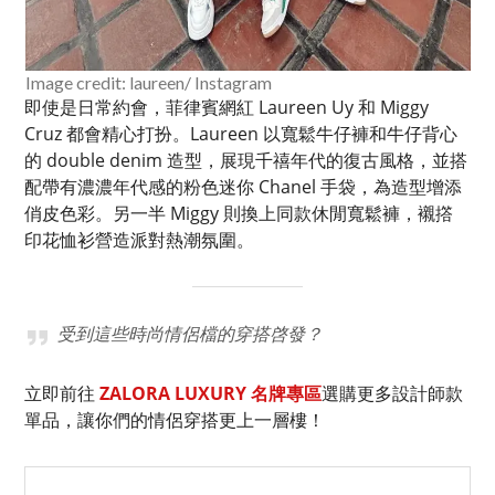
Image credit: laureen/ Instagram
即使是日常約會，菲律賓網紅 Laureen Uy 和 Miggy
Cruz 都會精心打扮。Laureen 以寬鬆牛仔褲和牛仔背心
的 double denim 造型，展現千禧年代的復古風格，並搭
配帶有濃濃年代感的粉色迷你 Chanel 手袋，為造型增添
俏皮色彩。另一半 Miggy 則換上同款休閒寬鬆褲，襯撘
印花恤衫營造派對熱潮氛圍。
受到這些時尚情侶檔的穿搭啓發？
立即前往
ZALORA LUXURY 名牌專區
選購更多設計師款
單品，讓你們的情侶穿搭更上一層樓！