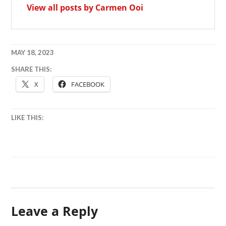
View all posts by Carmen Ooi
MAY 18, 2023
ZALORA
SHARE THIS:
購
X
FACEBOOK
物
節
,
ZALORA
LIKE THIS:
優
惠
情
報
,
感
謝
祭
Leave a Reply