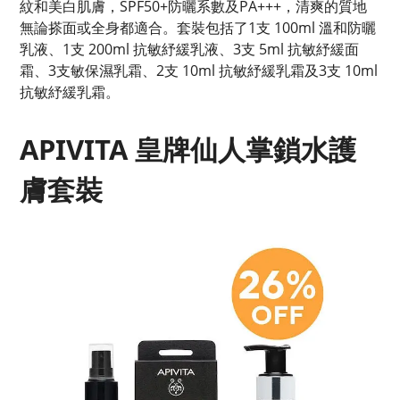
紋和美白肌膚，SPF50+防曬系數及PA+++，清爽的質地
無論搽面或全身都適合。套裝包括了1支 100ml 溫和防曬
乳液、1支 200ml 抗敏紓緩乳液、3支 5ml 抗敏紓緩面
霜、3支敏保濕乳霜、2支 10ml 抗敏紓緩乳霜及3支 10ml
抗敏紓緩乳霜。
APIVITA 皇牌仙人掌鎖水護
膚套裝