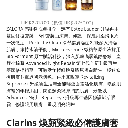
HK$ 2,318.00（原價 HK$ 3,750.00）
ZALORA 感謝祭抵買推介一定有 Estée Lauder 升級再生
基因修復套裝，5件套裝由潔膚、修護、保濕到柔滑眼周
一次做足。Perfectly Clean 淨瑩柔膚潔面乳能深入清潔
肌膚，維持水油平衡；Micro Essence 微精華原生液採用
Bio-Ferment 原生賦活科技，深入肌膚底層鎮靜舒緩；皇
牌小棕瓶 Advanced Night Repair 第七代全新升級再生
基因修復精華，可激活年輕細胞及膠原蛋白新生、極速修
復肌膚並擊退初老跡象。再用無敵霜 Revitalizing
Supreme+ 升級新生活膚全能輕盈面霜活化肌膚、喚醒肌
膚裡的年輕肌因，恢復超緊緻彈潤的肌膚。最後以
Advanced Night Repair Eye 升級再生基因修護賦活眼
霜，修護眼周肌膚，重現明亮眼眸！
Clarins 煥顏緊緻必備護膚套