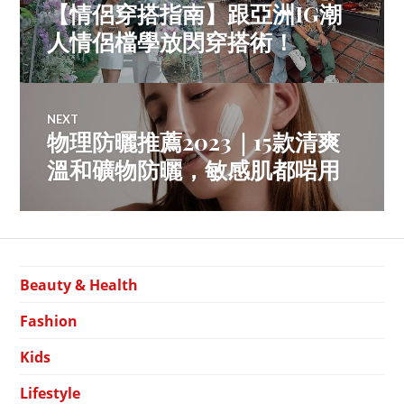
【情侶穿搭指南】跟亞洲IG潮
Previous
navigation
post:
人情侶檔學放閃穿搭術！
NEXT
物理防曬推薦2023｜15款清爽
Next
post:
溫和礦物防曬，敏感肌都啱用
Beauty & Health
Fashion
Kids
Lifestyle