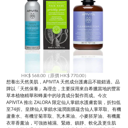
HK$ 568.00（原價 HK$ 770.00）
想養出天然美肌，APIVITA 天然成分護膚品不能錯過。品
牌以「天然保養」為理念，主要採用來自希臘當地的豐富
草本植物精華和蜂巢中的珍貴成分製作而成。今次
APIVITA 推出 ZALORA 限定仙人掌鎖水護膚套裝，折扣低
至74折。皇牌仙人掌鎖水滋潤面膜蘊含仙人掌萃取、有機
蘆薈水、有機甘菊萃取、乳木果油、小麥胚芽油、有機薰
衣草香薰油，可強效補濕、緊緻、鎮靜、軟化及更生肌