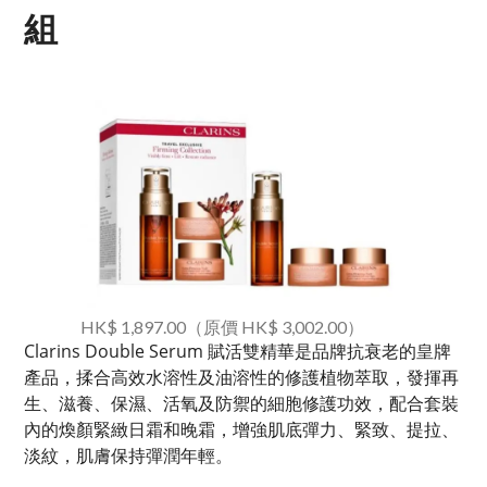
組
HK$ 1,897.00（原價 HK$ 3,002.00）
Clarins Double Serum 賦活雙精華是品牌抗衰老的皇牌
產品，揉合高效水溶性及油溶性的修護植物萃取，發揮再
生、滋養、保濕、活氧及防禦的細胞修護功效，配合套裝
內的煥顏緊緻日霜和晚霜，增強肌底彈力、緊致、提拉、
淡紋，肌膚保持彈潤年輕。