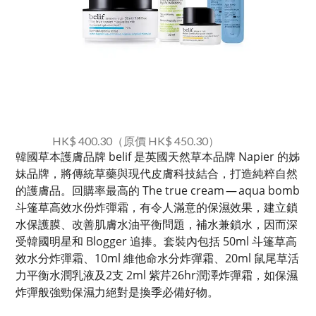
HK$ 400.30（原價 HK$ 450.30）
韓國草本護膚品牌 belif 是英國天然草本品牌 Napier 的姊
妹品牌，將傳統草藥與現代皮膚科技結合，打造純粹自然
的護膚品。回購率最高的 The true cream — aqua bomb
斗篷草高效水份炸彈霜，有令人滿意的保濕效果，建立鎖
水保護膜、改善肌膚水油平衡問題，補水兼鎖水，因而深
受韓國明星和 Blogger 追捧。套裝內包括 50ml 斗篷草高
效水分炸彈霜、10ml 維他命水分炸彈霜、20ml 鼠尾草活
力平衡水潤乳液及2支 2ml 紫芹26hr潤澤炸彈霜，如保濕
炸彈般強勁保濕力絕對是換季必備好物。