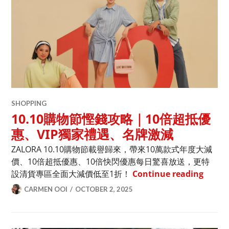
SHOPPING
10.10購物節慳錢攻略｜10倍超抵優
惠、VIP獨家禮遇、名牌激減
ZALORA 10.10購物節載譽歸來，帶來10萬款式年度大減
價、10倍超抵優惠、10倍快閃優惠每日驚喜放送，更特
10.
設清貨專區全面大減價低至1折！
Continue reading
CARMEN OOI
OCTOBER 2, 2025