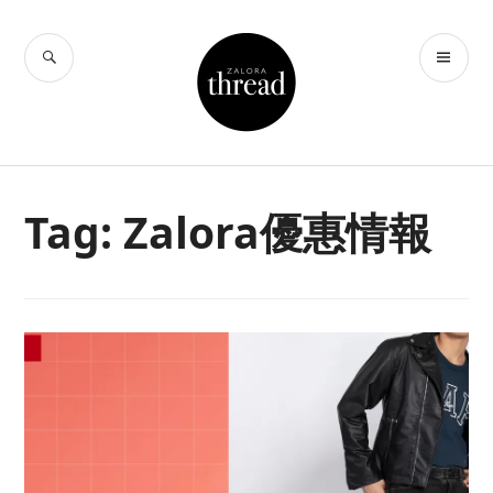
Skip
to
SEARCH
PR
THREAD by
content
ME
ZALORA Hong
Kong
Tag:
Zalora優惠情報