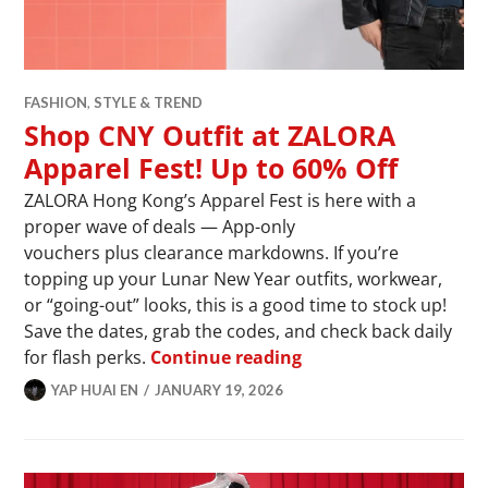
FASHION
,
STYLE & TREND
Shop CNY Outfit at ZALORA
Apparel Fest! Up to 60% Off
ZALORA Hong Kong’s Apparel Fest is here with a
proper wave of deals — App-only
vouchers plus clearance markdowns. If you’re
topping up your Lunar New Year outfits, workwear,
or “going-out” looks, this is a good time to stock up!
Save the dates, grab the codes, and check back daily
Shop CNY Outfit at Z
for flash perks.
Continue reading
YAP HUAI EN
JANUARY 19, 2026