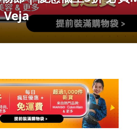
、Veja