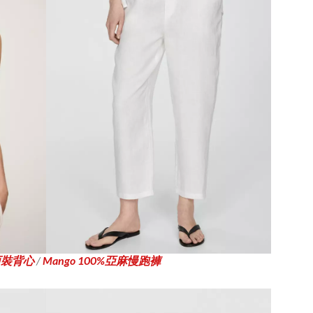
西裝背心
/
Mango 100%亞麻慢跑褲