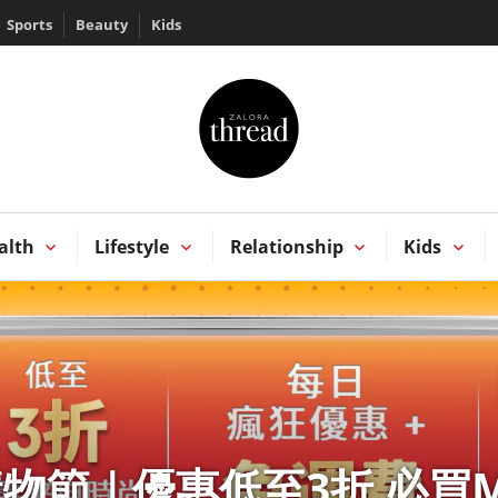
Sports
Beauty
Kids
HREAD by ZALORA
Kong
alth
Lifestyle
Relationship
Kids
.8購物節｜優惠低至3折 必買