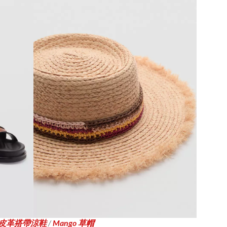
o 皮革搭帶涼鞋
/
Mango 草帽