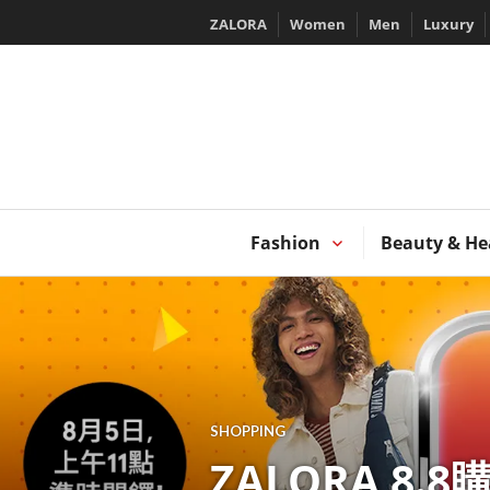
Skip
ZALORA
Women
Men
Luxury
to
content
T
Fashion
Beauty & He
SHOPPING
ZALORA 8