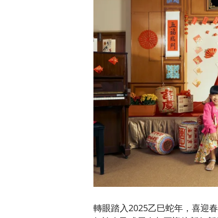
轉眼踏入2025乙巳蛇年，喜迎