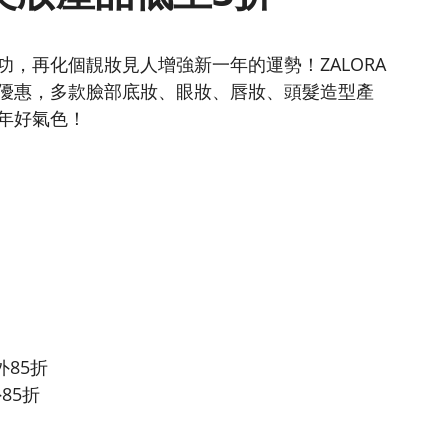
，再化個靚妝見人增強新一年的運勢！ZALORA
優惠，多款臉部底妝、眼妝、唇妝、頭髮造型產
年好氣色！
額外85折
外85折