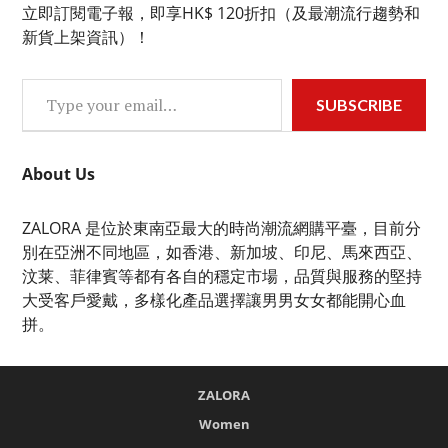
立即訂閱電子報，即享HK$ 120折扣（及最潮流行趨勢和
新貨上架資訊）！
Type your email…
SUBSCRIBE
About Us
ZALORA 是位於東南亞最大的時尚潮流網購平臺，目前分
別在亞洲不同地區，如香港、新加坡、印尼、馬來西亞、
汶莱、菲律賓等都有各自的穩定市場，品質與服務的堅持
大受客戶愛戴，多樣化產品選擇讓男男女女都能開心血
拼。
ZALORA
Women