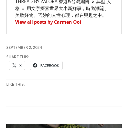
THREAD BY ZALORA 香港&台灣編輯 🔹 典型I人
格 🔹 用文字探索世界大小新鮮事，時尚潮流、
美妝好物、巧妙的人性心理，都在興趣之中。
View all posts by Carmen Ooi
SEPTEMBER 2, 2024
SHARE THIS:
美
X
FACEBOOK
妝
祭
,
ZALORA
LIKE THIS:
BEAUTY
,
ZALORA
購
物
節
,
ZALORA
優
惠