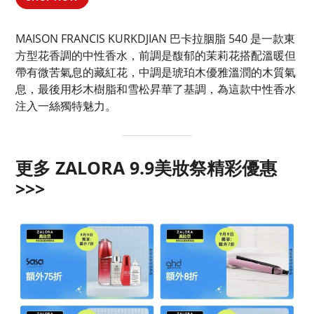
MAISON FRANCIS KURKDJIAN 巴卡拉胭脂 540 是一款東
方型花香調的中性香水，前調是馥郁的茉莉花搭配溫暖但
帶有微苦氣息的藏紅花，中調是琥珀木優雅溫潤的木質氣
息，最後用杉木樹脂和雪松昇華了基調，為這款中性香水
注入一絲獨特魅力。
更多 ZALORA 9.9美妝祭精彩優惠
>>>