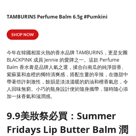
TAMBURINS Perfume Balm 6.5g #Pumkini
SHOP NOW
今年在韓國相當火熱的香水品牌 TAMBURINS，更是女團
BLACKPINK 成員 Jennie 的愛牌之一。這款 Perfume
Balm 香水膏是品牌人氣之選，揉合白南瓜的純淨甜香、
紫蘇葉和血橙的獨特清爽感，搭配生薑的辛辣，在微甜中
帶著些許刺激性，餘韻是淡淡溫暖的奶油和檀香氣息，令
人回味無窮。小巧的瓶身設計便於隨身攜帶，隨時隨心添
加一抹香氣和滋潤感。
9.9美妝祭必買：Summer
Fridays Lip Butter Balm 潤