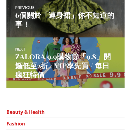
Post
情
PREVIOUS
報
6個關於「連身裙」你不知道的
Previous
navigation
post:
事！
NEXT
ZALORA 9.9購物節「9.8」開
Next
post:
鑼低至2折 / VIP率先買 / 每日
瘋狂特價
Beauty & Health
Fashion