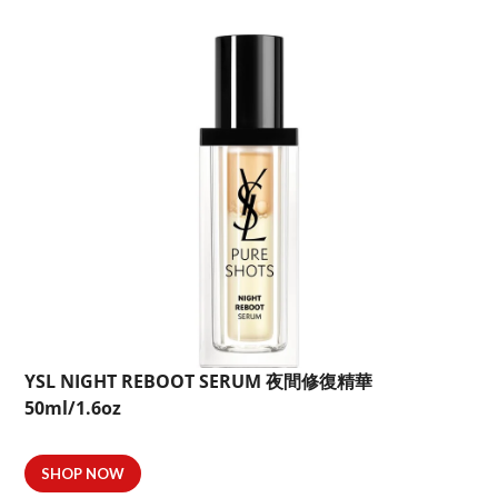
YSL NIGHT REBOOT SERUM 夜間修復精華
50ml/1.6oz
SHOP NOW