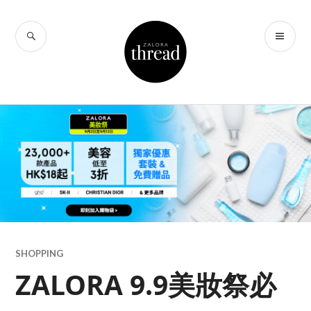
Skip
to
SEARCH
PR
THREAD by
content
ME
ZALORA Hong
Kong
SHOPPING
ZALORA 9.9美妝祭必