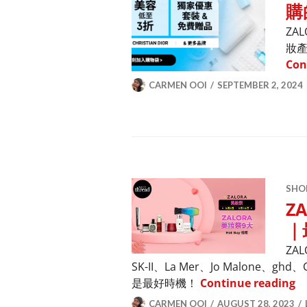
購
ZA
妝產
Con
CARMEN OOI
SEPTEMBER 2, 2024
SHO
Z
｜
ZA
SK-II、La Mer、Jo Malone、
Z
是最好時機！
Continue reading
CARMEN OOI
AUGUST 28, 2023