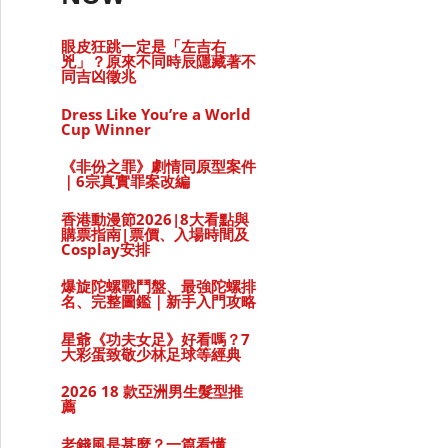
眼皮狂跳一定是「左吉右
兇」？原來不同時辰隱藏著不
同吉凶徵兆
Dress Like You’re a World
Cup Winner
《非份之罪》劇情同原型案件
｜6宗真實罪案改編
香港動漫節2026|8大看點與
購票指南|票價、入場時間及
Cosplay安排
爆旋陀螺戰鬥盤、最強陀螺排
名、完整圖鑑｜新手入門攻略
星爺《功夫女足》好看嗎？7
大彩蛋致敬少林足球等經典
2026 18 款亞洲男生髮型推
薦
老錢風是甚麼？一篇看懂