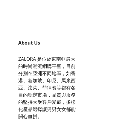
About Us
ZALORA 是位於東南亞最大
的時尚潮流網購平臺，目前
分別在亞洲不同地區，如香
港、新加坡、印尼、馬來西
亞、汶莱、菲律賓等都有各
自的穩定市場，品質與服務
的堅持大受客戶愛戴，多樣
化產品選擇讓男男女女都能
開心血拼。