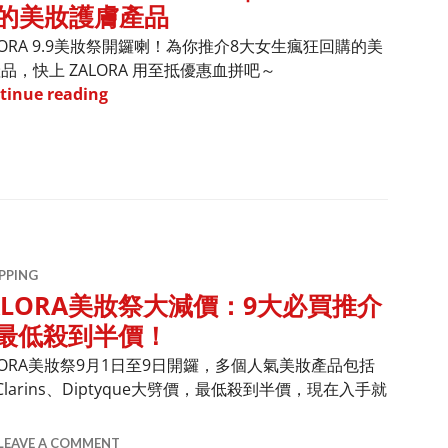
的美妝護膚產品
LORA 9.9美妝祭開鑼喇！為你推介8大女生瘋狂回購的美
品，快上 ZALORA 用至抵優惠血拼吧～
ZALORA 9.9美妝祭必買｜8大值得回購的美妝
tinue reading
PPING
ALORA美妝祭大減價：9大必買推介
最低殺到半價！
LORA美妝祭9月1日至9日開鑼，多個人氣美妝產品包括
ghd、Clarins、Diptyque大劈價，最低殺到半價，現在入手就
ALORA美妝祭大減價：9大必買推介｜最低殺到半價！
LEAVE A COMMENT