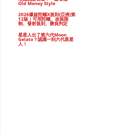
Old Money Style
2026爆旋陀螺X規則(亞洲)第
12版｜可用陀螺、改裝限
制、發射規則、勝負判定
護膚產品
星星人出了第六代Moon
Gelato？認識一到六代星星
人！