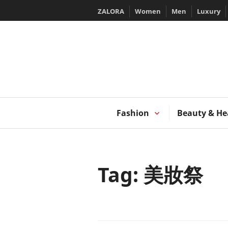
Skip
ZALORA
Women
Men
Luxury
to
content
T
Fashion
Beauty & He
Tag:
美妝祭