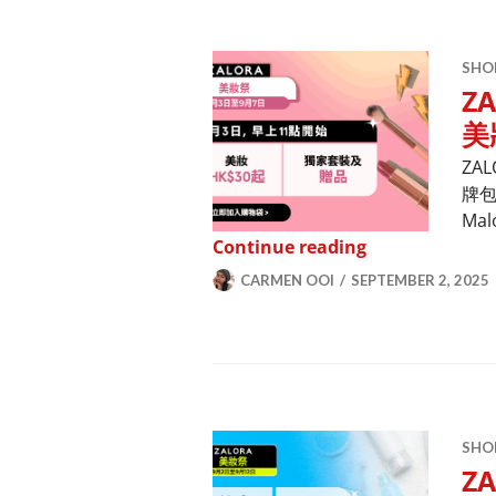
SHO
Z
美
ZA
牌包括
Ma
ZALORA美妝
Continue reading
CARMEN OOI
SEPTEMBER 2, 2025
SHO
Z