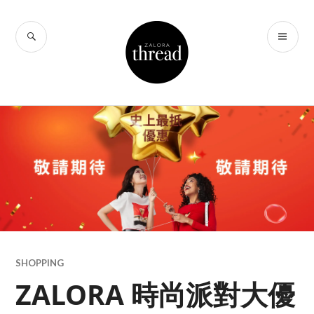
Skip
to
SEARCH
PR
THREAD by
content
ME
ZALORA Hong
Kong
SHOPPING
ZALORA 時尚派對大優