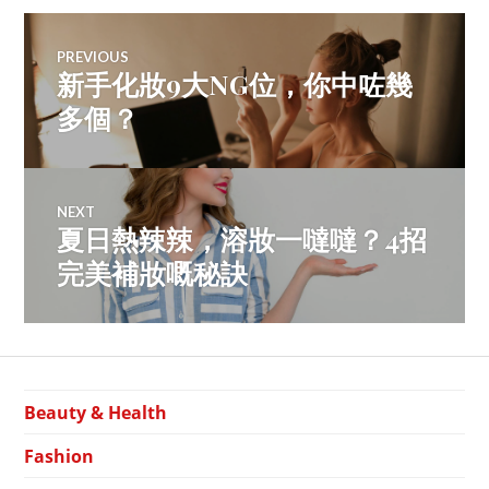
FASHION
Post
SALE
,
ZALORA
PREVIOUS
購
新手化妝9大NG位，你中咗幾
Previous
navigation
物
post:
多個？
節
,
ZALORA
優
惠
情
NEXT
報
夏日熱辣辣，溶妝一噠噠？4招
Next
post:
完美補妝嘅秘訣
Beauty & Health
Fashion