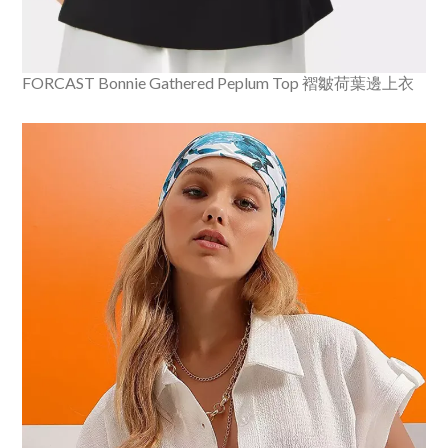
FORCAST Bonnie Gathered Peplum Top 褶皺荷葉邊上衣