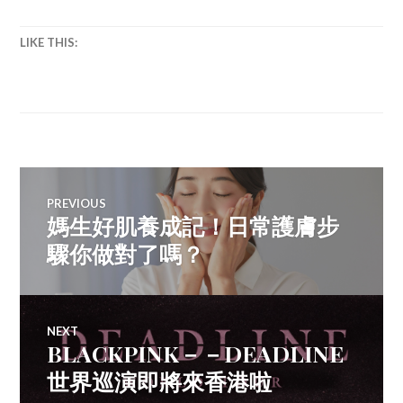
技
巧
LIKE THIS:
Post
PREVIOUS
媽生好肌養成記！日常護膚步
Previous
navigation
post:
驟你做對了嗎？
NEXT
BLACKPINK－－DEADLINE
Next
post:
世界巡演即將來香港啦