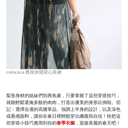
comcoca 透視休閒背心長裙
梨形身材的姐妹們別再焦慮，只要掌握了這些穿搭技巧，
就能輕鬆遮掩多餘的肉肉，打造出優美的身形比例啦。切
記：選擇合適的高腰單品、強調上半身的設計，以及深色
或垂感面料，讓你在春日裡輕鬆穿出纖瘦與自信！快把這
些穿搭小技巧應用到你的
春季衣櫥
，迎接美麗的春天吧！