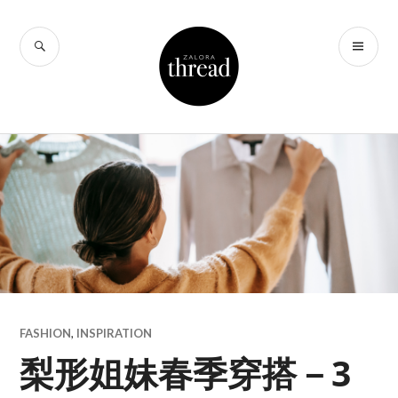
Skip
to
SEARCH
PR
THREAD by
content
ME
ZALORA Hong
Kong
FASHION
,
INSPIRATION
梨形姐妹春季穿搭－3