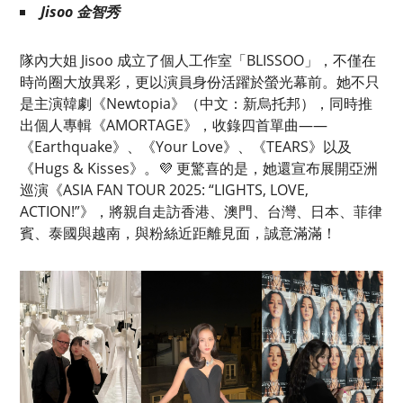
Jisoo 金智秀
隊內大姐 Jisoo 成立了個人工作室「BLISSOO」，不僅在
時尚圈大放異彩，更以演員身份活躍於螢光幕前。她不只
是主演韓劇《Newtopia》（中文：新烏托邦），同時推
出個人專輯《AMORTAGE》，收錄四首單曲——
《Earthquake》、《Your Love》、《TEARS》以及
《Hugs & Kisses》。💜 更驚喜的是，她還宣布展開亞洲
巡演《ASIA FAN TOUR 2025: “LIGHTS, LOVE,
ACTION!”》，將親自走訪香港、澳門、台灣、日本、菲律
賓、泰國與越南，與粉絲近距離見面，誠意滿滿！