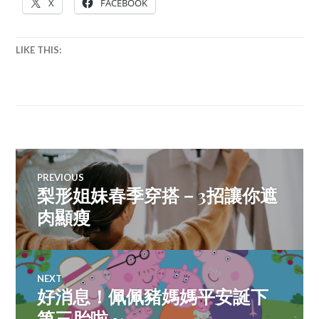
X
FACEBOOK
唱
會
,
LIKE THIS:
演
唱
會
資
訊
Post
PREVIOUS
梨形姐妹春季穿搭－3招讓你遮
Previous
navigation
post:
肉顯瘦
NEXT
好消息！佩佩豬媽媽平安誕下
Next
post:
第三胎啦～