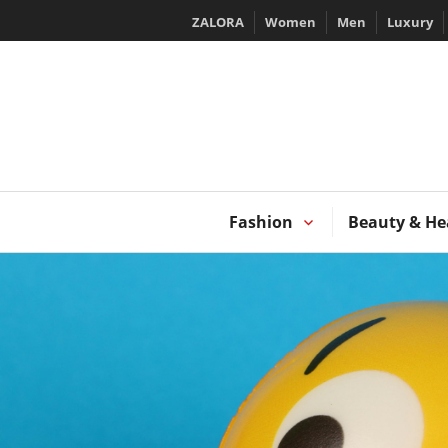
Skip
ZALORA
Women
Men
Luxury
to
content
T
Fashion
Beauty & He