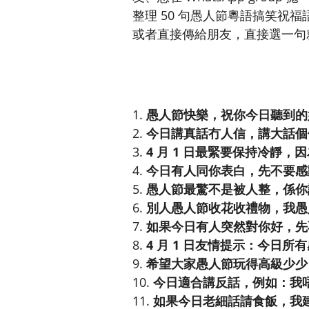
整理 50 句愚人節粵語搞笑祝福語
或者直接傳給朋友，直接選一句
愚人節快樂，祝你今日聽到的
今日講真話冇人信，講大話個
4 月 1 日最緊要保持冷靜
今日有人同你表白，先不要感
愚人節最驚不是被人整，係你
別人愚人節收花收禮物，我愚
如果今日有人突然對你好，先不要
4 月 1 日友情提示：今日
希望大家愚人節玩得高級少少
今日適合講反話，例如：我
如果今日老細話請食飯，我