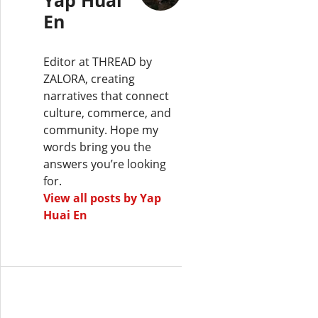
En
Editor at THREAD by
ZALORA, creating
narratives that connect
culture, commerce, and
community. Hope my
words bring you the
answers you’re looking
for.
View all posts by Yap
Huai En