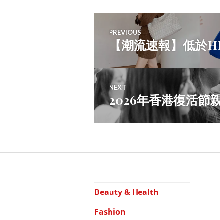
Post
PREVIOUS
【潮流速報】低於H
Previous
navigation
post:
NEXT
2026年香港復活
Next
post:
Beauty & Health
F
Fashion