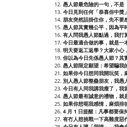
愚人節最危險的一句，不是
今日見到任何「恭喜你中獎
朋友突然話掛住你，先不要
愚人節其實幾公平，因為平
有人問我愚人節點過，我打
今日最適合做的事，就是一
明天要返工返學？大家小心
你以為今日先係愚人節？其
愚人節限定願望：希望騙我
如果你今日想同我開玩笑，
別人愚人節整蠱朋友，我愚
今日有人同我講我瘦了，我
愚人節最有誠意的禮物，就
如果你想呃我感情，麻煩排
4 月 1 日提醒：凡事都
有冇人想挑戰一下高難度惡
今日有人講「我請」，我會