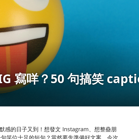
G 寫咩？50 句搞笑 capti
感的日子又到！想發文 Instagram、想整蠱朋
up 拋一句笑位十足的短句？當然要先準備好文案。今次