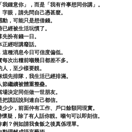
「我鍾意你」，而是「我有件事想同你講」。
」字眼，請先問自己憑甚麼。
感動，可能只是想借錢。
時已經被生活玩慣了。
算先扮有錢一日。
本正經咁講廢話。
，這種消息今日可信度偏低。
實每次出糧前嗰幾日都差不多。
的人，至少樣要靚。
麻煩先排隊，我生活已經排滿。
人節繼續被體重整蠱。
當場決定同佢做一世朋友。
是把謊話說到連自己都信。
後少少，前面仲有工作、戶口餘額同現實。
要保持懷疑，除了有人話你靚。嗰句可以即刻信。
作劇？例如請我食飯之後真係埋單。
自動理解成語言藝術。