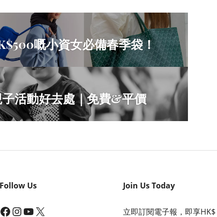
K$500嘅小資女必備春季袋！
節親子活動好去處｜免費&平價
Follow Us
Join Us Today
acebook
Instagram
YouTube
X
立即訂閱電子報，即享HK$