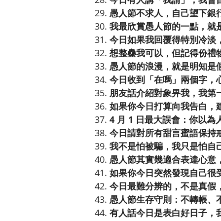
愚人節不求人，自己望下銀
我最欣賞愚人節的一點，就
今日如果我回覆得特別冷淡
想整蠱我可以，但記得份禮
愚人節的浪漫，就是明知是假
今日收到「在嗎」兩個字，
朋友話介紹對象畀我，我第
如果你今日打算向我告白，
4 月 1 日最大誤會：你以
今日請對所有甜言蜜語保持
我不是怕被騙，我只是怕自
愚人節其實幾適合表達心意
如果你今日突然發現自己很受
今日最難分辨的，不是真假
愚人節生存守則：不轉帳、
有人話今日是表白好日子，