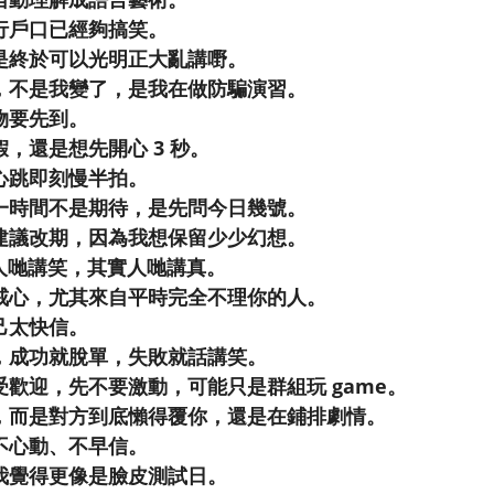
行戶口已經夠搞笑。
是終於可以光明正大亂講嘢。
，不是我變了，是我在做防騙演習。
物要先到。
，還是想先開心 3 秒。
心跳即刻慢半拍。
一時間不是期待，是先問今日幾號。
建議改期，因為我想保留少少幻想。
為人哋講笑，其實人哋講真。
戒心，尤其來自平時完全不理你的人。
己太快信。
，成功就脫單，失敗就話講笑。
歡迎，先不要激動，可能只是群組玩 game。
，而是對方到底懶得覆你，還是在鋪排劇情。
不心動、不早信。
我覺得更像是臉皮測試日。