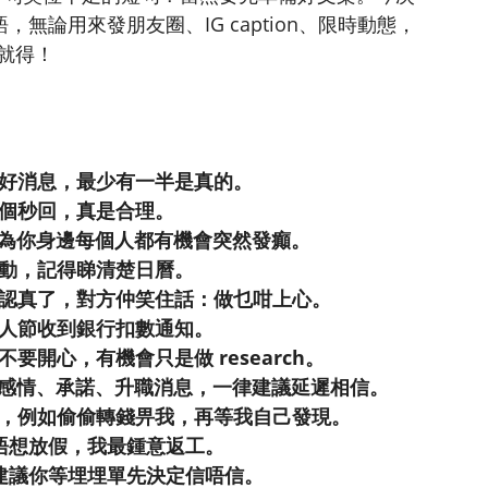
，無論用來發朋友圈、IG caption、限時動態，
就得！
好消息，最少有一半是真的。
個秒回，真是合理。
，因為你身邊每個人都有機會突然發癲。
動，記得睇清楚日曆。
認真了，對方仲笑住話：做乜咁上心。
人節收到銀行扣數通知。
開心，有機會只是做 research。
所有感情、承諾、升職消息，一律建議延遲相信。
，例如偷偷轉錢畀我，再等我自己發現。
唔想放假，我最鍾意返工。
建議你等埋埋單先決定信唔信。