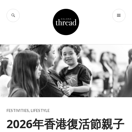
Skip
to
SEARCH
PR
THREAD by
content
ME
ZALORA Hong
Kong
FESTIVITIES
,
LIFESTYLE
2026年香港復活節親子