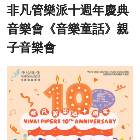
非凡管樂派十週年慶典
音樂會《音樂童話》親
子音樂會