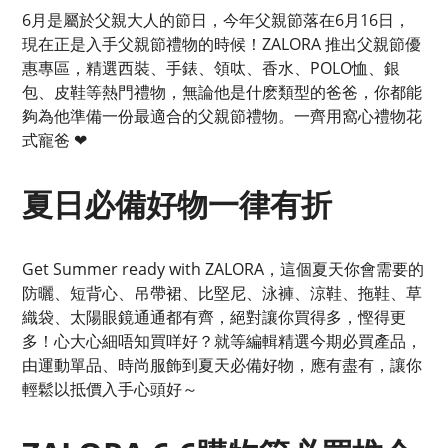
6月是屬於父親大人的節日，今年父親節落在6月16日，
現在正是入手父親節禮物的時候！ZALORA 推出父親節優
惠專區，精選西裝、手錶、領呔、香水、POLO恤、銀
包、皮鞋等熱門禮物，無論他是什麽類型的爸爸，你都能
夠為他準備一份最適合的父親節禮物。一齊用窩心禮物花
式寵爸 ❤︎
夏日必備好物一律有折
Get Summer ready with ZALORA，這個夏天你會需要的
防曬、短背心、吊帶裙、比堅尼、泳褲、涼鞋、拖鞋、草
織袋、太陽眼鏡通通都有齊，絕對讓你買得多，慳得更
多！心大心細唔知買咩好？就等編輯精選今期必買產品，
由運動單品、時尚服飾到夏天必備好物，應有盡有，讓你
輕鬆以抵價入手心頭好～