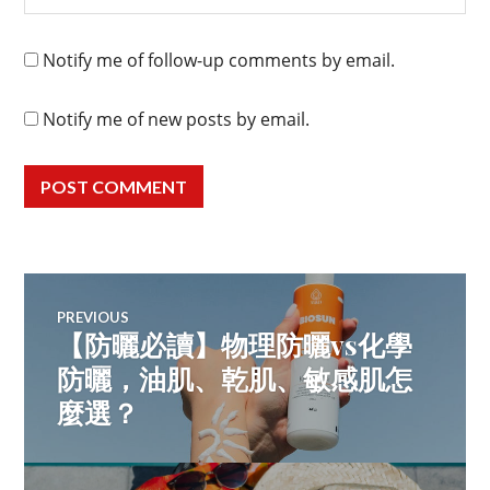
Notify me of follow-up comments by email.
Notify me of new posts by email.
Post
PREVIOUS
【防曬必讀】物理防曬vs化學
Previous
navigation
post:
防曬，油肌、乾肌、敏感肌怎
麼選？