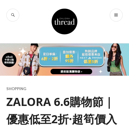
Skip
to
SEARCH
PR
THREAD by
content
ME
ZALORA Hong
Kong
SHOPPING
ZALORA 6.6購物節｜
優惠低至2折·超筍價入