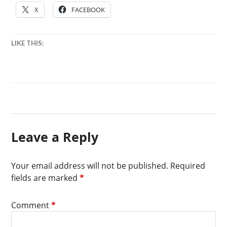
購
X
FACEBOOK
物
節
,
ZALORA
LIKE THIS:
優
惠
情
報
Leave a Reply
Your email address will not be published.
Required
fields are marked
*
Comment
*