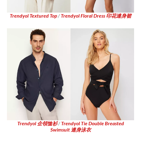
Trendyol Textured Top
/
Trendyol Floral Dress 印花連身裙
Trendyol 企領恤衫
/
Trendyol Tie Double Breasted
Swimsuit 連身泳衣